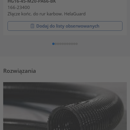
HG16-45-M20-PA66-BK
166-23400
Złącze końc. do rur karbow. HelaGuard
Dodaj do listy obserwowanych
Rozwiązania