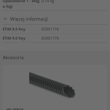
Opakowanie 1 - Wag
0.14
kg
a (kg)
Więcej informacji
ETIM 8.0 Key
EC001176
ETIM 9.0 Key
EC001176
Akcesoria
HG-HW16