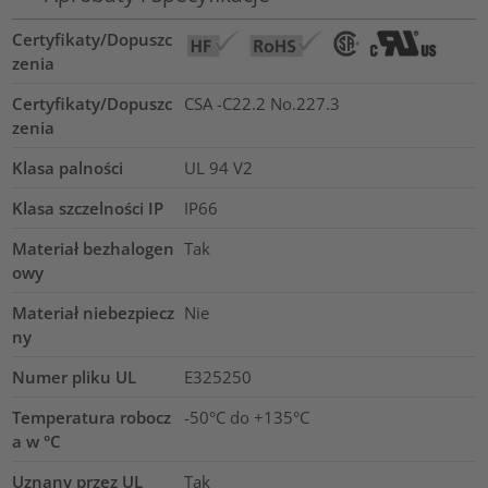
Certyfikaty/Dopuszc
zenia
Certyfikaty/Dopuszc
CSA -C22.2 No.227.3
zenia
Klasa palności
UL 94 V2
Klasa szczelności IP
IP66
Materiał bezhalogen
Tak
owy
Materiał niebezpiecz
Nie
ny
Numer pliku UL
E325250
Temperatura robocz
-50°C do +135°C
a w °C
Uznany przez UL
Tak