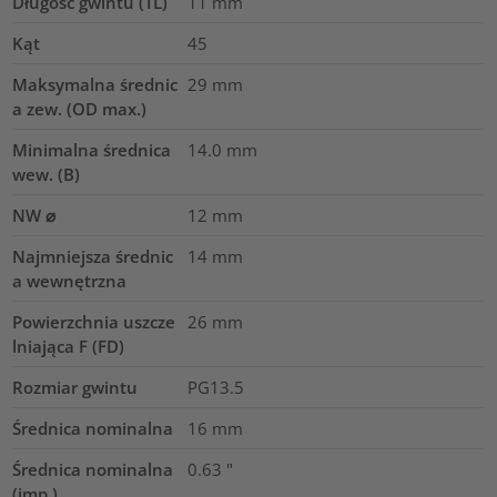
Długość gwintu (TL)
11
mm
Kąt
45
Maksymalna średnic
29
mm
a zew. (OD max.)
Minimalna średnica
14.0
mm
wew. (B)
NW ⌀
12
mm
Najmniejsza średnic
14
mm
a wewnętrzna
Powierzchnia uszcze
26
mm
lniająca F (FD)
Rozmiar gwintu
PG13.5
Średnica nominalna
16
mm
Średnica nominalna
0.63
"
(imp.)