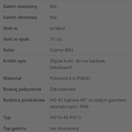
Gwint mosiężny
Nie
Gwint obrotowy
Nie
Ilość w
torebce
Ilość w opak.
10
szt.
Kolor
Czarny (BK)
Krótki opis
Złącze końc. do rur karbow.
HelaGuard
Materiał
Poliamid 6.6 (PA66)
Rodzaj połączenia
Zatrzaskowe
Rodzina produktów
HG-45 kątowe 45° ze stałym gwintem
zewnętrznym, IP66
Typ
HG16-45-PG13
Typ gwintu
nie stosowany