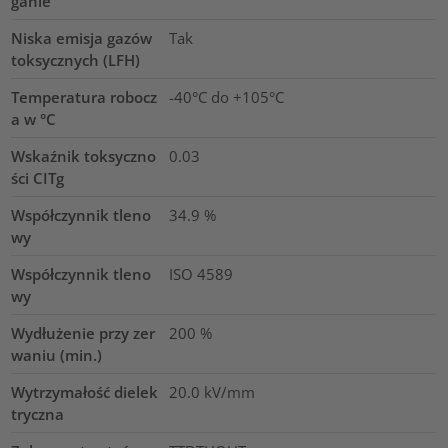
ganie
Niska emisja gazów
Tak
toksycznych (LFH)
Temperatura robocz
-40°C do +105°C
a w °C
Wskaźnik toksyczno
0.03
ści CITg
Współczynnik tleno
34.9
%
wy
Współczynnik tleno
ISO 4589
wy
Wydłużenie przy zer
200
%
waniu (min.)
Wytrzymałość dielek
20.0
kV/mm
tryczna