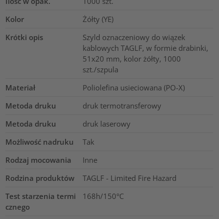
Ilość w opak.
1000
szt.
Kolor
Żółty (YE)
Krótki opis
Szyld oznaczeniowy do wiązek
kablowych TAGLF, w formie drabinki,
51x20 mm, kolor żółty, 1000
szt./szpula
Materiał
Poliolefina usieciowana (PO-X)
Metoda druku
druk termotransferowy
Metoda druku
druk laserowy
Możliwość nadruku
Tak
Rodzaj mocowania
Inne
Rodzina produktów
TAGLF - Limited Fire Hazard
Test starzenia termi
168h/150°C
cznego