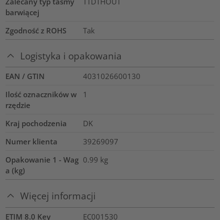
Zalecany typ taśmy
TTDTHOUT
barwiącej
Zgodność z ROHS
Tak
Logistyka i opakowania
EAN / GTIN
4031026600130
Ilość oznaczników w
1
rzędzie
Kraj pochodzenia
DK
Numer klienta
39269097
Opakowanie 1 - Wag
0.99
kg
a (kg)
Więcej informacji
ETIM 8.0 Key
EC001530