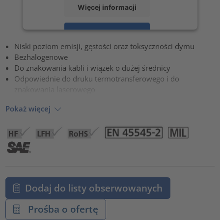
Więcej informacji
Zaakceptuj
Niski poziom emisji, gęstości oraz toksyczności dymu
powered by
Usercentrics Consent Management Platform
Bezhalogenowe
Do znakowania kabli i wiązek o dużej średnicy
Odpowiednie do druku termotransferowego i do
znakowania laserowego
Pokaż więcej
Dodaj do listy obserwowanych
Prośba o ofertę