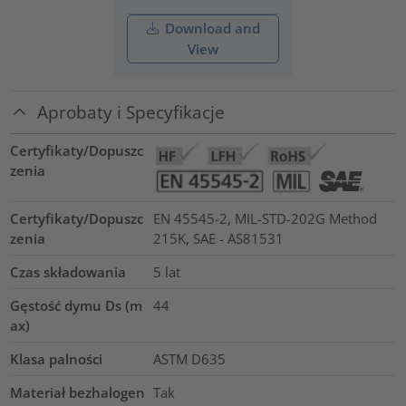
Download and
View
Aprobaty i Specyfikacje
Certyfikaty/Dopuszc
zenia
Certyfikaty/Dopuszc
EN 45545-2, MIL-STD-202G Method
zenia
215K, SAE - AS81531
Czas składowania
5 lat
Gęstość dymu Ds (m
44
ax)
Klasa palności
ASTM D635
Materiał bezhalogen
Tak