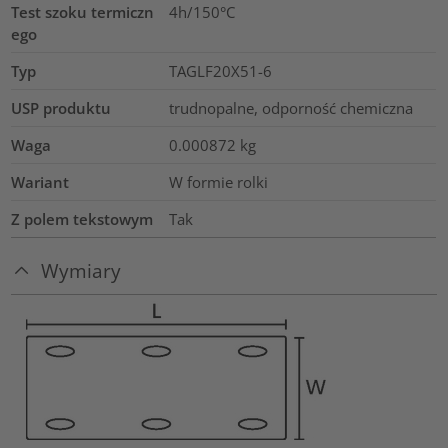
Test szoku termiczn
4h/150°C
ego
Typ
TAGLF20X51-6
USP produktu
trudnopalne, odporność chemiczna
Waga
0.000872
kg
Wariant
W formie rolki
Z polem tekstowym
Tak
Wymiary