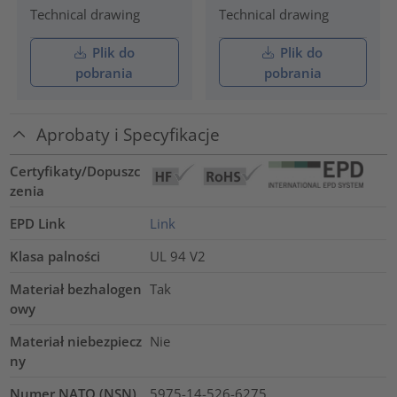
Technical drawing
Technical drawing
Plik do
Plik do
pobrania
pobrania
Aprobaty i Specyfikacje
Certyfikaty/Dopuszc
zenia
EPD Link
Link
Klasa palności
UL 94 V2
Materiał bezhalogen
Tak
owy
Materiał niebezpiecz
Nie
ny
Numer NATO (NSN)
5975-14-526-6275