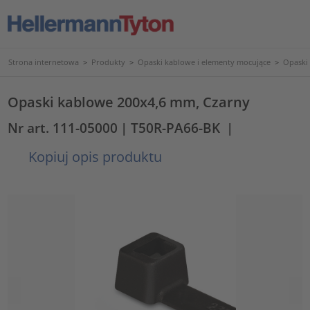
Strona internetowa
>
Produkty
>
Opaski kablowe i elementy mocujące
>
Opaski
Opaski kablowe 200x4,6 mm, Czarny
Nr art. 111-05000
| T50R-PA66-BK
|
Kopiuj opis produktu