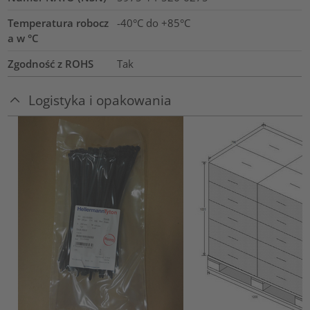
Temperatura robocz
-40°C do +85°C
a w °C
Zgodność z ROHS
Tak
Logistyka i opakowania