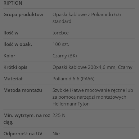
RIPTION
Grupa produktów
Opaski kablowe z Poliamidu 6.6
standard
Ilość w
torebce
Ilość w opak.
100
szt.
Kolor
Czarny (BK)
Krótki opis
Opaski kablowe 200x4,6 mm, Czarny
Materiał
Poliamid 6.6 (PA66)
Metoda montażu
Szybkie i łatwe mocowanie ręczne lub
za pomocą narzędzi montażowych
HellermannTyton
Min. wytrzym. na roz
225
N
ciąg.
Odporność na UV
Nie