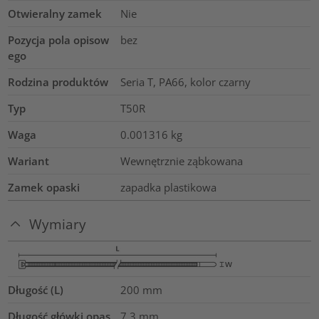
Otwieralny zamek
Nie
Pozycja pola opisow
bez
ego
Rodzina produktów
Seria T, PA66, kolor czarny
Typ
T50R
Waga
0.001316
kg
Wariant
Wewnętrznie ząbkowana
Zamek opaski
zapadka plastikowa
Wymiary
Długość (L)
200
mm
Długość główki opas
7.3
mm