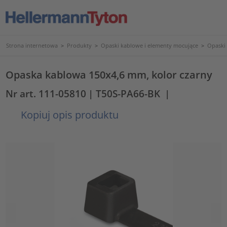
Strona internetowa
>
Produkty
>
Opaski kablowe i elementy mocujące
>
Opaski
Opaska kablowa 150x4,6 mm, kolor czarny
Nr art. 111-05810
| T50S-PA66-BK
|
Kopiuj opis produktu