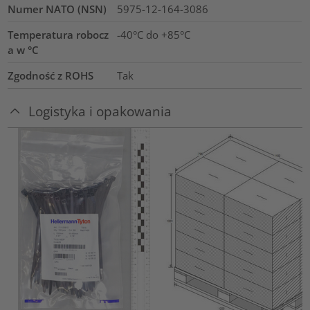
Numer NATO (NSN)
5975-12-164-3086
Temperatura robocz
-40°C do +85°C
a w °C
Zgodność z ROHS
Tak
Logistyka i opakowania