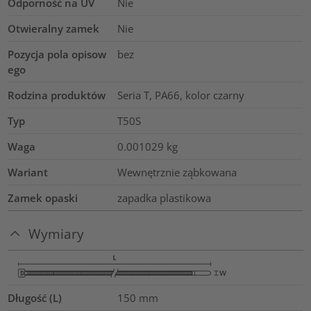
Odporność na UV
Nie
Otwieralny zamek
Nie
Pozycja pola opisow
bez
ego
Rodzina produktów
Seria T, PA66, kolor czarny
Typ
T50S
Waga
0.001029
kg
Wariant
Wewnętrznie ząbkowana
Zamek opaski
zapadka plastikowa
Wymiary
Długość (L)
150
mm