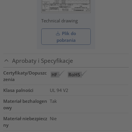
Technical drawing
Plik do
pobrania
Aprobaty i Specyfikacje
Certyfikaty/Dopuszc
zenia
Klasa palności
UL 94 V2
Materiał bezhalogen
Tak
owy
Materiał niebezpiecz
Nie
ny