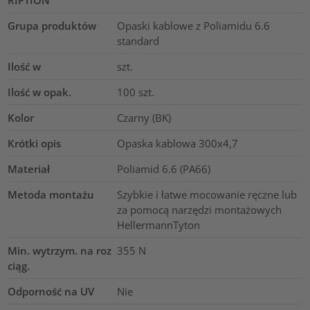
RIPTION
Grupa produktów
Opaski kablowe z Poliamidu 6.6
standard
Ilość w
szt.
Ilość w opak.
100
szt.
Kolor
Czarny (BK)
Krótki opis
Opaska kablowa 300x4,7
Materiał
Poliamid 6.6 (PA66)
Metoda montażu
Szybkie i łatwe mocowanie ręczne lub
za pomocą narzędzi montażowych
HellermannTyton
Min. wytrzym. na roz
355
N
ciąg.
Odporność na UV
Nie