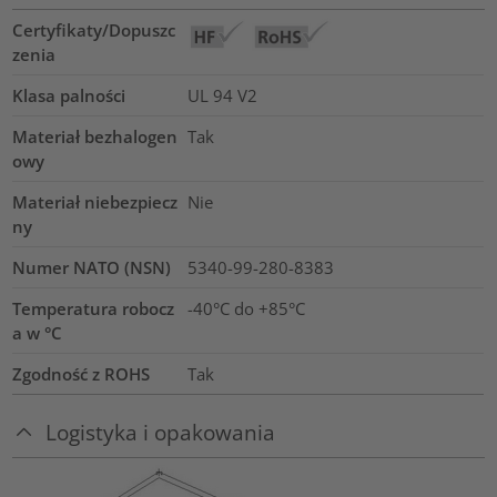
Certyfikaty/Dopuszc
zenia
Klasa palności
UL 94 V2
Materiał bezhalogen
Tak
owy
Materiał niebezpiecz
Nie
ny
Numer NATO (NSN)
5340-99-280-8383
Temperatura robocz
-40°C do +85°C
a w °C
Zgodność z ROHS
Tak
Logistyka i opakowania