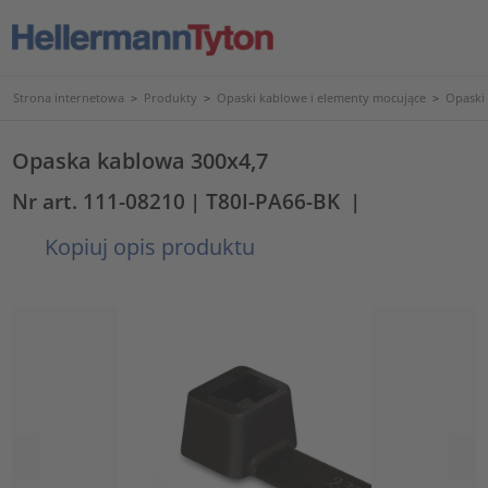
Strona internetowa
>
Produkty
>
Opaski kablowe i elementy mocujące
>
Opaski
Opaska kablowa 300x4,7
Nr art. 111-08210
| T80I-PA66-BK
|
Kopiuj opis produktu