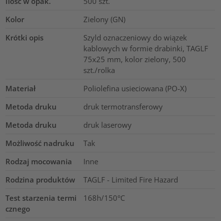
Ilość w opak.
500
szt.
Kolor
Zielony (GN)
Krótki opis
Szyld oznaczeniowy do wiązek
kablowych w formie drabinki, TAGLF
75x25 mm, kolor zielony, 500
szt./rolka
Materiał
Poliolefina usieciowana (PO-X)
Metoda druku
druk termotransferowy
Metoda druku
druk laserowy
Możliwość nadruku
Tak
Rodzaj mocowania
Inne
Rodzina produktów
TAGLF - Limited Fire Hazard
Test starzenia termi
168h/150°C
cznego