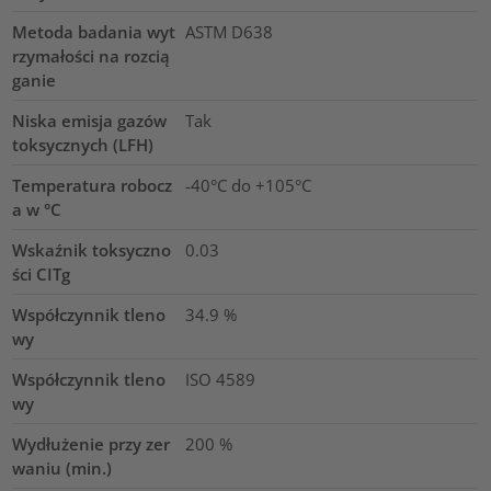
Metoda badania wyt
ASTM D638
rzymałości na rozcią
ganie
Niska emisja gazów
Tak
toksycznych (LFH)
Temperatura robocz
-40°C do +105°C
a w °C
Wskaźnik toksyczno
0.03
ści CITg
Współczynnik tleno
34.9
%
wy
Współczynnik tleno
ISO 4589
wy
Wydłużenie przy zer
200
%
waniu (min.)