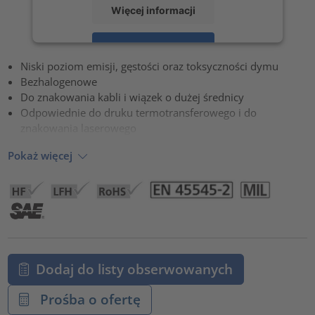
Więcej informacji
Zaakceptuj
Niski poziom emisji, gęstości oraz toksyczności dymu
powered by
Usercentrics Consent Management Platform
Bezhalogenowe
Do znakowania kabli i wiązek o dużej średnicy
Odpowiednie do druku termotransferowego i do
znakowania laserowego
Pokaż więcej
Dodaj do listy obserwowanych
Prośba o ofertę