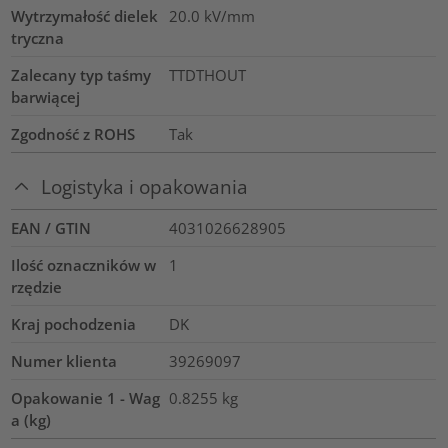
Wytrzymałość dielek
20.0
kV/mm
tryczna
Zalecany typ taśmy
TTDTHOUT
barwiącej
Zgodność z ROHS
Tak
Logistyka i opakowania
EAN / GTIN
4031026628905
Ilość oznaczników w
1
rzędzie
Kraj pochodzenia
DK
Numer klienta
39269097
Opakowanie 1 - Wag
0.8255
kg
a (kg)