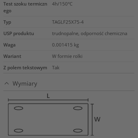
Test szoku termiczn
4h/150°C
ego
Typ
TAGLF25X75-4
USP produktu
trudnopalne, odporność chemiczna
Waga
0.001415
kg
Wariant
W formie rolki
Z polem tekstowym
Tak
Wymiary