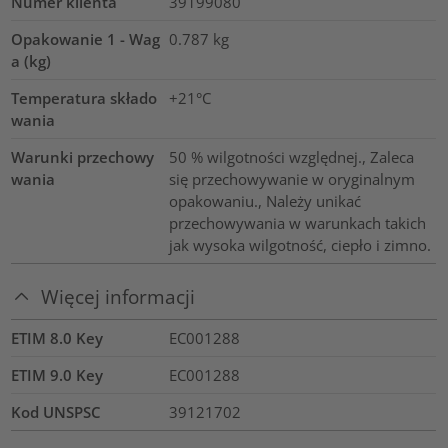
Numer klienta
39199080
Opakowanie 1 - Wag
0.787
kg
a (kg)
Temperatura składo
+21°C
wania
Warunki przechowy
50 % wilgotności względnej., Zaleca
wania
się przechowywanie w oryginalnym
opakowaniu., Należy unikać
przechowywania w warunkach takich
jak wysoka wilgotność, ciepło i zimno.
Więcej informacji
ETIM 8.0 Key
EC001288
ETIM 9.0 Key
EC001288
Kod UNSPSC
39121702