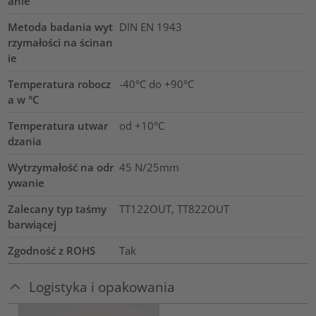
anie
Metoda badania wyt
DIN EN 1943
rzymałości na ścinan
ie
Temperatura robocz
-40°C do +90°C
a w °C
Temperatura utwar
od +10°C
dzania
Wytrzymałość na odr
45 N/25mm
ywanie
Zalecany typ taśmy
TT122OUT, TT822OUT
barwiącej
Zgodność z ROHS
Tak
Logistyka i opakowania