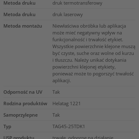
Metoda druku
druk termotransferowy
Metoda druku
druk laserowy
Metoda montażu
Niewłaściwa obróbka lub aplikacja
może mieć negatywny wpływ na
funkcjonalność i trwałość etykiet.
Wszystkie powierzchnie klejone muszą
być czyste, suche oraz wolne od kurzu
i tłuszczu. Należy unikać dotykania
powierzchni klejonej etykiety,
ponieważ może to pogorszyć trwałość
aplikacji.
Odporność na UV
Tak
Rodzina produktów
Helatag 1221
Samoprzylepne
Tak
Typ
TAG45-25TDK1
USP produktu
trwałe, odporne na działanie