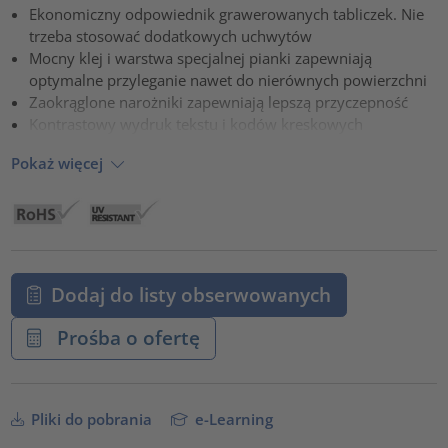
Ekonomiczny odpowiednik grawerowanych tabliczek. Nie
powered by
Usercentrics Consent Management Platform
trzeba stosować dodatkowych uchwytów
Mocny klej i warstwa specjalnej pianki zapewniają
optymalne przyleganie nawet do nierównych powierzchni
Zaokrąglone narożniki zapewniają lepszą przyczepność
Kontrastowy wydruk tekstu i kodów kreskowych
Pokaż więcej
Dodaj do listy obserwowanych
Prośba o ofertę
Pliki do pobrania
e-Learning