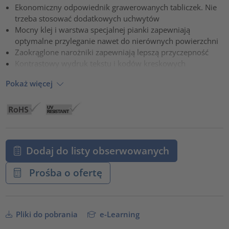
Ekonomiczny odpowiednik grawerowanych tabliczek. Nie
powered by
Usercentrics Consent Management Platform
trzeba stosować dodatkowych uchwytów
Mocny klej i warstwa specjalnej pianki zapewniają
optymalne przyleganie nawet do nierównych powierzchni
Zaokrąglone narożniki zapewniają lepszą przyczepność
Kontrastowy wydruk tekstu i kodów kreskowych
Pokaż więcej
Dodaj do listy obserwowanych
Prośba o ofertę
Pliki do pobrania
e-Learning