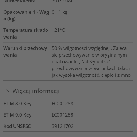
Numer klienta
39199080
Opakowanie 1 - Wag
0.11
kg
a (kg)
Temperatura składo
+21°C
wania
Warunki przechowy
50 % wilgotności względnej., Zaleca
wania
się przechowywanie w oryginalnym
opakowaniu., Należy unikać
przechowywania w warunkach takich
jak wysoka wilgotność, ciepło i zimno.
Więcej informacji
ETIM 8.0 Key
EC001288
ETIM 9.0 Key
EC001288
Kod UNSPSC
39121702