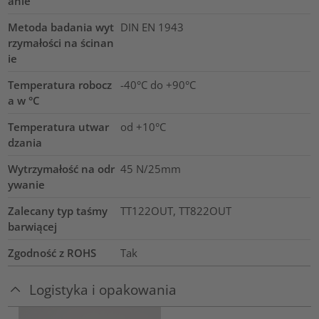
anie
Metoda badania wyt
DIN EN 1943
rzymałości na ścinan
ie
Temperatura robocz
-40°C do +90°C
a w °C
Temperatura utwar
od +10°C
dzania
Wytrzymałość na odr
45 N/25mm
ywanie
Zalecany typ taśmy
TT122OUT, TT822OUT
barwiącej
Zgodność z ROHS
Tak
Logistyka i opakowania