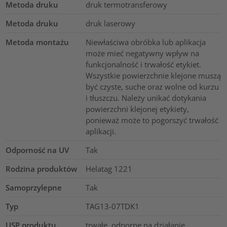
Metoda druku
druk termotransferowy
Metoda druku
druk laserowy
Metoda montażu
Niewłaściwa obróbka lub aplikacja
może mieć negatywny wpływ na
funkcjonalność i trwałość etykiet.
Wszystkie powierzchnie klejone muszą
być czyste, suche oraz wolne od kurzu
i tłuszczu. Należy unikać dotykania
powierzchni klejonej etykiety,
ponieważ może to pogorszyć trwałość
aplikacji.
Odporność na UV
Tak
Rodzina produktów
Helatag 1221
Samoprzylepne
Tak
Typ
TAG13-07TDK1
USP produktu
trwałe, odporne na działanie