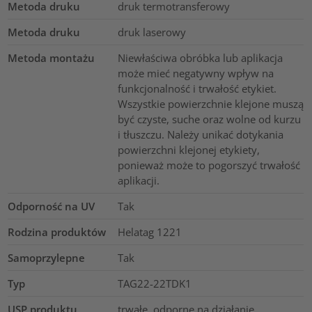
Metoda druku
druk termotransferowy
Metoda druku
druk laserowy
Metoda montażu
Niewłaściwa obróbka lub aplikacja
może mieć negatywny wpływ na
funkcjonalność i trwałość etykiet.
Wszystkie powierzchnie klejone muszą
być czyste, suche oraz wolne od kurzu
i tłuszczu. Należy unikać dotykania
powierzchni klejonej etykiety,
ponieważ może to pogorszyć trwałość
aplikacji.
Odporność na UV
Tak
Rodzina produktów
Helatag 1221
Samoprzylepne
Tak
Typ
TAG22-22TDK1
USP produktu
trwałe, odporne na działanie