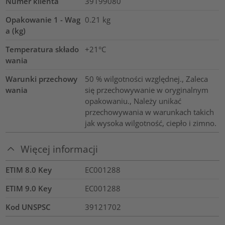
Numer klienta
39199080
Opakowanie 1 - Wag
0.21
kg
a (kg)
Temperatura składo
+21°C
wania
Warunki przechowy
50 % wilgotności względnej., Zaleca
wania
się przechowywanie w oryginalnym
opakowaniu., Należy unikać
przechowywania w warunkach takich
jak wysoka wilgotność, ciepło i zimno.
Więcej informacji
ETIM 8.0 Key
EC001288
ETIM 9.0 Key
EC001288
Kod UNSPSC
39121702