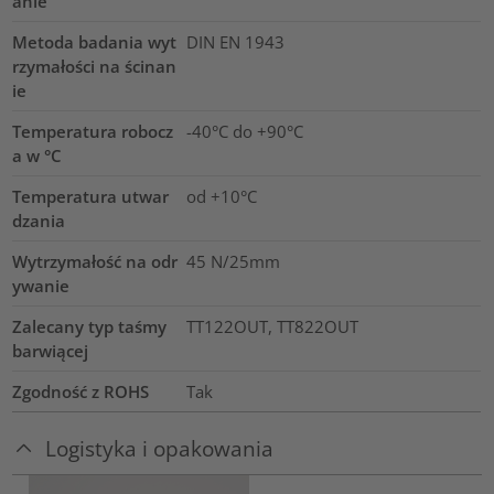
anie
Metoda badania wyt
DIN EN 1943
rzymałości na ścinan
ie
Temperatura robocz
-40°C do +90°C
a w °C
Temperatura utwar
od +10°C
dzania
Wytrzymałość na odr
45 N/25mm
ywanie
Zalecany typ taśmy
TT122OUT, TT822OUT
barwiącej
Zgodność z ROHS
Tak
Logistyka i opakowania