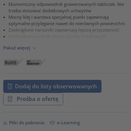
Ekonomiczny odpowiednik grawerowanych tabliczek. Nie
powered by
Usercentrics Consent Management Platform
trzeba stosować dodatkowych uchwytów
Mocny klej i warstwa specjalnej pianki zapewniają
optymalne przyleganie nawet do nierównych powierzchni
Zaokrąglone narożniki zapewniają lepszą przyczepność
Kontrastowy wydruk tekstu i kodów kreskowych
Pokaż więcej
Dodaj do listy obserwowanych
Prośba o ofertę
Pliki do pobrania
e-Learning