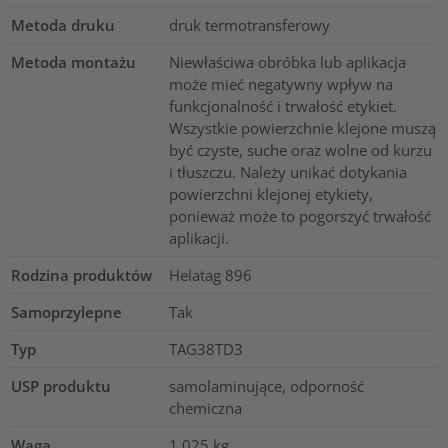
Metoda druku
druk termotransferowy
Metoda montażu
Niewłaściwa obróbka lub aplikacja
może mieć negatywny wpływ na
funkcjonalność i trwałość etykiet.
Wszystkie powierzchnie klejone muszą
być czyste, suche oraz wolne od kurzu
i tłuszczu. Należy unikać dotykania
powierzchni klejonej etykiety,
ponieważ może to pogorszyć trwałość
aplikacji.
Rodzina produktów
Helatag 896
Samoprzylepne
Tak
Typ
TAG38TD3
USP produktu
samolaminujące, odporność
chemiczna
Waga
1.025
kg