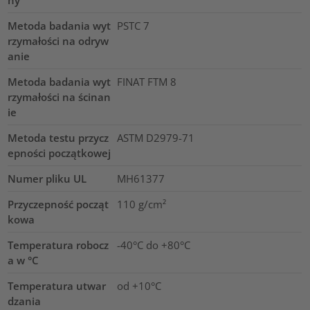
ny
Metoda badania wyt
PSTC 7
rzymałości na odryw
anie
Metoda badania wyt
FINAT FTM 8
rzymałości na ścinan
ie
Metoda testu przycz
ASTM D2979-71
epności początkowej
Numer pliku UL
MH61377
Przyczepność począt
110
g/cm²
kowa
Temperatura robocz
-40°C do +80°C
a w °C
Temperatura utwar
od +10°C
dzania