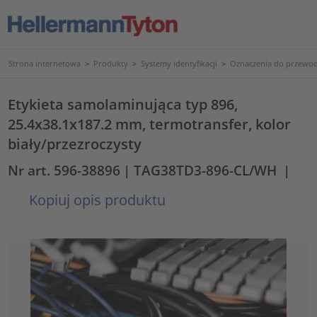
Strona internetowa
>
Produkty
>
Systemy identyfikacji
>
Oznaczenia do przewod
Etykieta samolaminująca typ 896,
25.4x38.1x187.2 mm, termotransfer, kolor
biały/przezroczysty
Nr art. 596-38896
| TAG38TD3-896-CL/WH
|
Kopiuj opis produktu