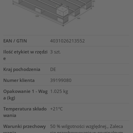
EAN / GTIN
4031026213552
Ilość etykiet w rzędzi
3
szt.
e
Kraj pochodzenia
DE
Numer klienta
39199080
Opakowanie 1 - Wag
1.025
kg
a (kg)
Temperatura składo
+21°C
wania
Warunki przechowy
50 % wilgotności względnej., Zaleca
wania
się przechowywanie w oryginalnym