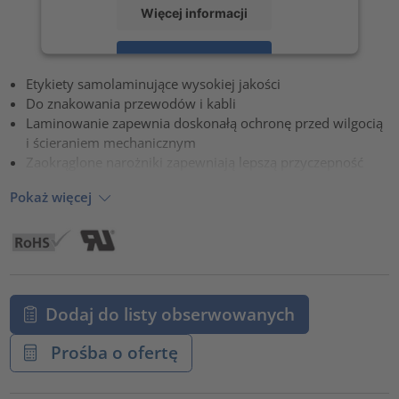
Więcej informacji
Zaakceptuj
Etykiety samolaminujące wysokiej jakości
powered by
Usercentrics Consent Management Platform
Do znakowania przewodów i kabli
Laminowanie zapewnia doskonałą ochronę przed wilgocią
i ścieraniem mechanicznym
Zaokrąglone narożniki zapewniają lepszą przyczepność
Pokaż więcej
Dodaj do listy obserwowanych
Prośba o ofertę