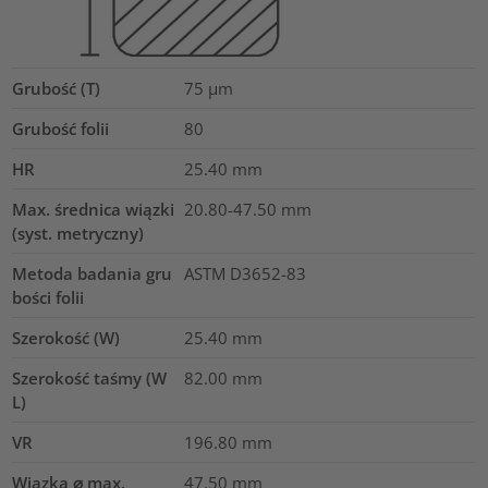
Grubość (T)
75
µm
Grubość folii
80
HR
25.40
mm
Max. średnica wiązki
20.80-47.50
mm
(syst. metryczny)
Metoda badania gru
ASTM D3652-83
bości folii
Szerokość (W)
25.40
mm
Szerokość taśmy (W
82.00
mm
L)
VR
196.80
mm
Wiązka ⌀ max.
47.50
mm