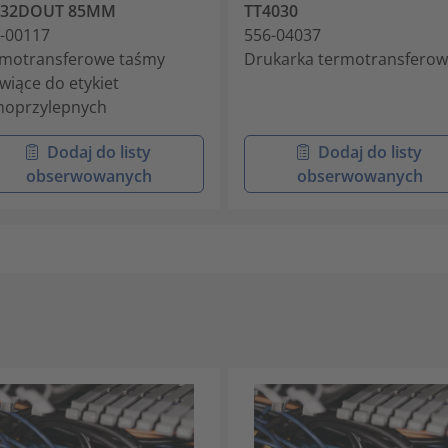
932DOUT 85MM
TT4030
-00117
556-04037
motransferowe taśmy
Drukarka termotransfero
wiące do etykiet
oprzylepnych
Dodaj do listy
Dodaj do listy
obserwowanych
obserwowanych