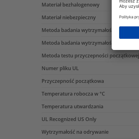
Materiał bezhalogenowy
Materiał niebezpieczny
Metoda badania wytrzymałości na odryw
Metoda badania wytrzymałości na ścinan
Metoda testu przyczepności początkowe
Numer pliku UL
Przyczepność początkowa
Temperatura robocza w °C
Temperatura utwardzania
UL Recognized US Only
Wytrzymałość na odrywanie