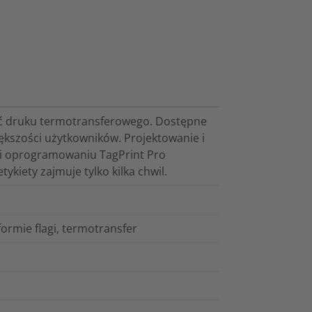
ść druku termotransferowego. Dostępne
iększości użytkowników. Projektowanie i
ęki oprogramowaniu TagPrint Pro
kiety zajmuje tylko kilka chwil.
formie flagi, termotransfer