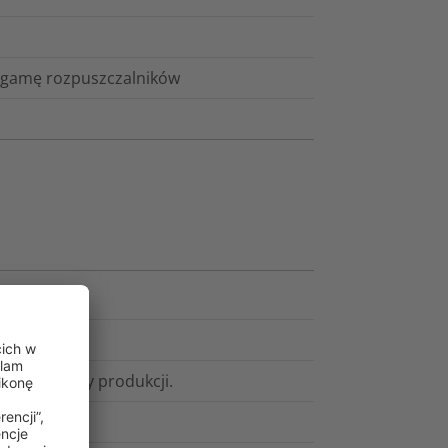
ą gamę rozpuszczalników
ata od daty produkcji.