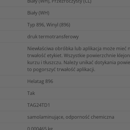
Biały (WH), Przezroczysty (CL)
Biały (WH)
Typ 896, Winyl (896)
druk termotransferowy
Niewłaściwa obróbka lub aplikacja może mieć 
trwałość etykiet. Wszystkie powierzchnie klej
kurzu i tłuszczu. Należy unikać dotykania powi
to pogorszyć trwałość aplikacji.
Helatag 896
Tak
TAG24TD1
samolaminujące, odporność chemiczna
0.000465
kg