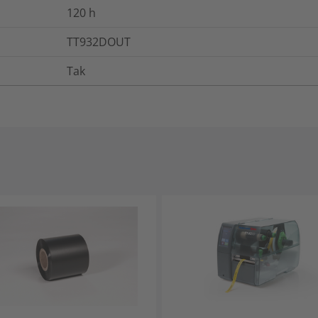
120
h
TT932DOUT
Tak