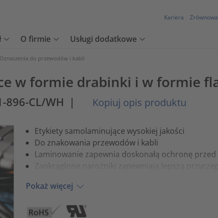
Kariera
Zrównowa
ł
O firmie
Usługi dodatkowe
Oznaczenia do przewodów i kabli
e w formie drabinki i w formie fl
1-896-CL/WH
|
Kopiuj opis produktu
Etykiety samolaminujące wysokiej jakości
Do znakowania przewodów i kabli
Laminowanie zapewnia doskonałą ochronę przed 
Zaokrąglone narożniki zapewniają lepszą przycze
Pokaż więcej