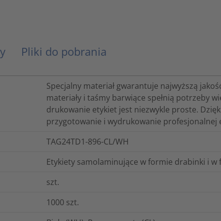
y
Pliki do pobrania
Specjalny materiał gwarantuje najwyższą jako
materiały i taśmy barwiące spełnią potrzeby w
drukowanie etykiet jest niezwykle proste. Dzi
przygotowanie i wydrukowanie profesjonalnej ety
TAG24TD1-896-CL/WH
Etykiety samolaminujące w formie drabinki i w 
szt.
1000
szt.