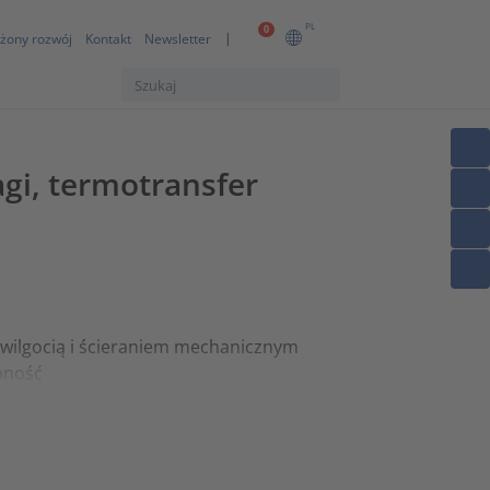
PL
0
żony rozwój
Kontakt
Newsletter
agi, termotransfer
wilgocią i ścieraniem mechanicznym
pność