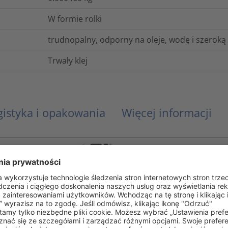
W formie rolki
trudnopalny, odporny na oleje, wodę i szerok
Trwały klej
gistyka i opakowania
Więcej informacji
UL 969
Minimum 1 rok po otrzymaniu / maksymalnie 2 l
Akrylan