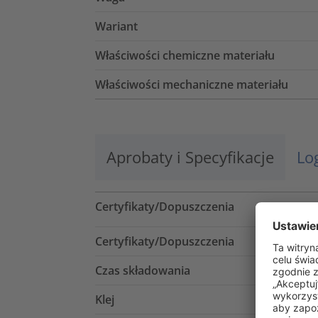
Wariant
Właściwości chemiczne materiału
Właściwości mechaniczne materiału
Aprobaty i Specyfikacje
Lo
Certyfikaty/Dopuszczenia
Certyfikaty/Dopuszczenia
Czas składowania
Klej