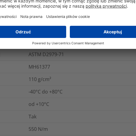
Nie
Nie
anie
PSTC 7
ie
FINAT FTM 8
j
ASTM D2979-71
MH61377
110
g/cm²
-40°C do +80°C
od +10°C
Tak
550 N/m