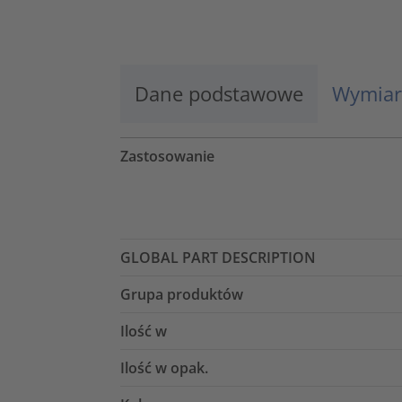
Więcej informacji
Zaakceptuj
Dane podstawowe
Wymiar
powered by
Usercentrics Consent
Management Platform
Zastosowanie
GLOBAL PART DESCRIPTION
Grupa produktów
Ilość w
Ilość w opak.