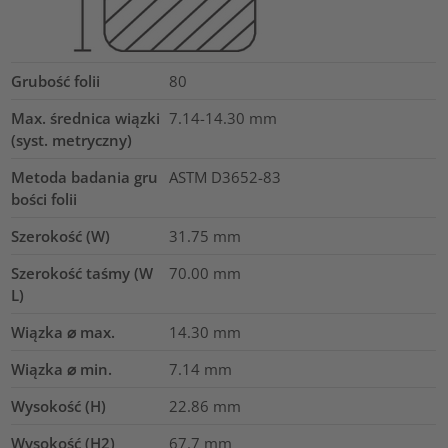
Grubość folii
80
Max. średnica wiązki
7.14-14.30
mm
(syst. metryczny)
Metoda badania gru
ASTM D3652-83
bości folii
Szerokość (W)
31.75
mm
Szerokość taśmy (W
70.00
mm
L)
Wiązka ⌀ max.
14.30
mm
Wiązka ⌀ min.
7.14
mm
Wysokość (H)
22.86
mm
Wysokość (H2)
67.7
mm