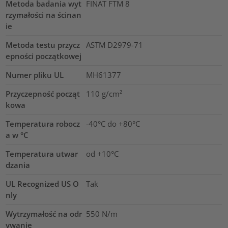
Metoda badania wyt
FINAT FTM 8
rzymałości na ścinan
ie
Metoda testu przycz
ASTM D2979-71
epności początkowej
Numer pliku UL
MH61377
Przyczepność począt
110
g/cm²
kowa
Temperatura robocz
-40°C do +80°C
a w °C
Temperatura utwar
od +10°C
dzania
UL Recognized US O
Tak
nly
Wytrzymałość na odr
550 N/m
ywanie