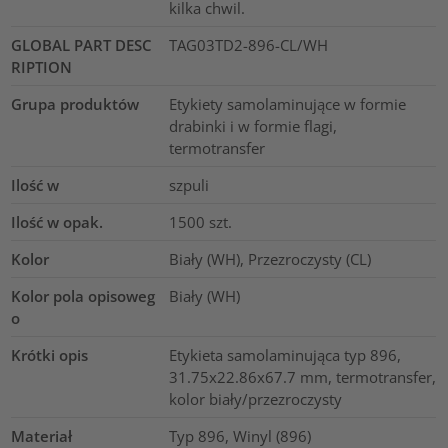
kilka chwil.
GLOBAL PART DESC
TAG03TD2-896-CL/WH
RIPTION
Grupa produktów
Etykiety samolaminujące w formie
drabinki i w formie flagi,
termotransfer
Ilość w
szpuli
Ilość w opak.
1500
szt.
Kolor
Biały (WH), Przezroczysty (CL)
Kolor pola opisoweg
Biały (WH)
o
Krótki opis
Etykieta samolaminująca typ 896,
31.75x22.86x67.7 mm, termotransfer,
kolor biały/przezroczysty
Materiał
Typ 896, Winyl (896)