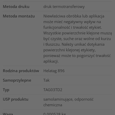
Metoda druku
druk termotransferowy
Metoda montażu
Niewłaściwa obróbka lub aplikacja
może mieć negatywny wpływ na
funkcjonalność i trwałość etykiet.
Wszystkie powierzchnie klejone muszą
być czyste, suche oraz wolne od kurzu
i tłuszczu. Należy unikać dotykania
powierzchni klejonej etykiety,
ponieważ może to pogorszyć trwałość
aplikacji.
Rodzina produktów
Helatag 896
Samoprzylepne
Tak
Typ
TAG03TD2
USP produktu
samolaminujące, odporność
chemiczna
Waga
0.000528
kg