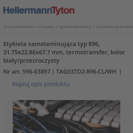
Strona internetowa
>
Produkty
>
Systemy identyfikacji
>
Oznaczenia do przewod
Etykieta samolaminująca typ 896,
31.75x22.86x67.7 mm, termotransfer, kolor
biały/przezroczysty
Nr art. 596-03897
| TAG03TD2-896-CL/WH
|
Kopiuj opis produktu