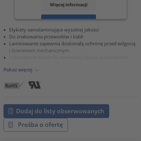
Więcej informacji
Zaakceptuj
Etykiety samolaminujące wysokiej jakości
powered by
Usercentrics Consent Management Platform
Do znakowania przewodów i kabli
Laminowanie zapewnia doskonałą ochronę przed wilgocią
i ścieraniem mechanicznym
Zaokrąglone narożniki zapewniają lepszą przyczepność
Pokaż więcej
Dodaj do listy obserwowanych
Prośba o ofertę