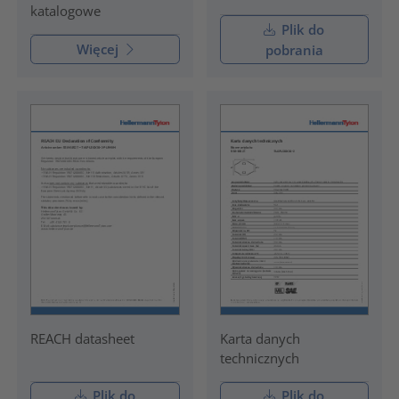
katalogowe
Plik do
Więcej
pobrania
REACH datasheet
Karta danych
technicznych
Plik do
Plik do