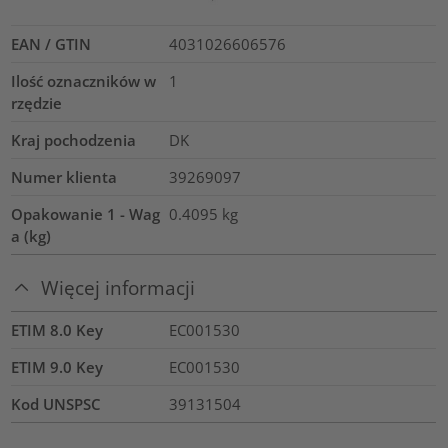
EAN / GTIN
4031026606576
Ilość oznaczników w
1
rzędzie
Kraj pochodzenia
DK
Numer klienta
39269097
Opakowanie 1 - Wag
0.4095
kg
a (kg)
Więcej informacji
ETIM 8.0 Key
EC001530
ETIM 9.0 Key
EC001530
Kod UNSPSC
39131504