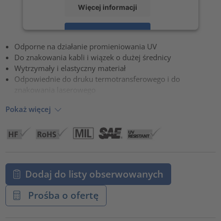
Więcej informacji
Zaakceptuj
Odporne na działanie promieniowania UV
powered by
Usercentrics Consent Management Platform
Do znakowania kabli i wiązek o dużej średnicy
Wytrzymały i elastyczny materiał
Odpowiednie do druku termotransferowego i do
znakowania laserowego
Pokaż więcej
Dodaj do listy obserwowanych
Prośba o ofertę