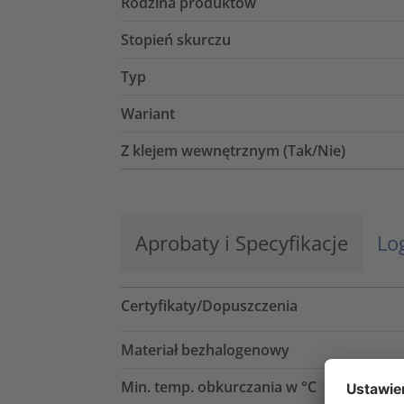
Rodzina produktów
Stopień skurczu
Typ
Wariant
Z klejem wewnętrznym (Tak/Nie)
Aprobaty i Specyfikacje
Lo
Certyfikaty/Dopuszczenia
Materiał bezhalogenowy
Min. temp. obkurczania w °C