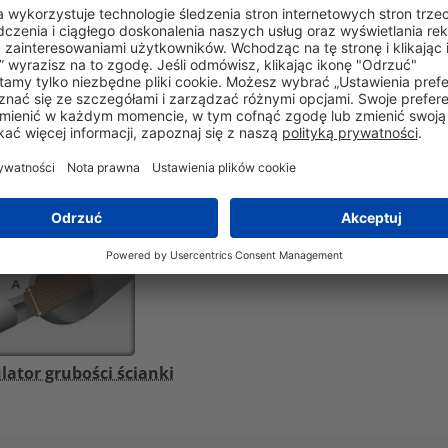
Nie
-55°C do +135°C
46
kV/mm
Tak
lator grubości ścianki