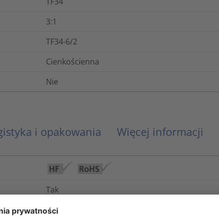
TF34
3:1
TF34-6/2
Cienkościenna
Nie
gistyka i opakowania
Więcej informacji
Tak
+110°C