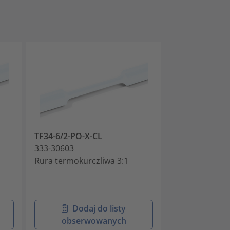
TF34-6/2-PO-X-CL
TF34-9/3-PO-X
333-30603
333-30903
Rura termokurczliwa 3:1
Rura termokur
elastyczna 9/3,
transparentny
Dodaj do listy
Doda
obserwowanych
obser