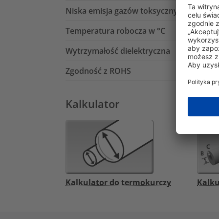
Niska emisja gazów toksycznych (LFH)
Temperatura robocza w °C
Wytrzymałość dielektryczna
Zgodność z ROHS
Kalkulator
Kalkulator do termokurczy
Kalku