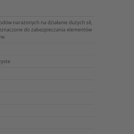
odów narażonych na działanie dużych sił,
rzeznaczone do zabezpieczania elementów
ne.
zyste