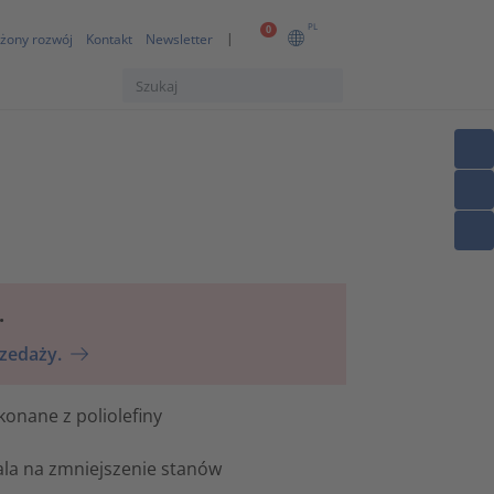
PL
0
żony rozwój
Kontakt
Newsletter
.
rzedaży.
konane z poliolefiny
ala na zmniejszenie stanów