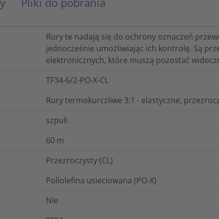
y
Pliki do pobrania
Rury te nadają się do ochrony oznaczeń przew
jednocześnie umożliwiając ich kontrolę. Są p
elektronicznych, które muszą pozostać widocz
TF34-6/2-PO-X-CL
Rury termokurczliwe 3:1 - elastyczne, przezroc
szpuli
60
m
Przezroczysty (CL)
Poliolefina usieciowana (PO-X)
Nie