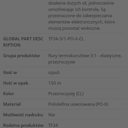
działanie dużych sił, jednocześnie
umożliwiając ich kontrolę. Są
przeznaczone do zabezpieczania
elementów elektronicznych, które
muszą pozostać widoczne.
GLOBAL PART DESC
TF34-3/1-PO-X-CL
RIPTION
Grupa produktów
Rury termokurczliwe 3:1 - elastyczne,
przezroczyste
Ilość w
szpuli
Ilość w opak.
150
m
Kolor
Przezroczysty (CL)
Materiał
Poliolefina usieciowana (PO-X)
Możliwość nadruku
Nie
Rodzina produktów
TF34