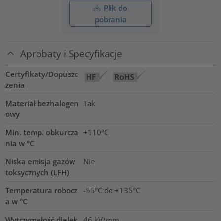
Plik do
pobrania
Aprobaty i Specyfikacje
Certyfikaty/Dopuszc
zenia
Materiał bezhalogen
Tak
owy
Min. temp. obkurcza
+110°C
nia w °C
Niska emisja gazów
Nie
toksycznych (LFH)
Temperatura robocz
-55°C do +135°C
a w °C
Wytrzymałość dielek
46
kV/mm