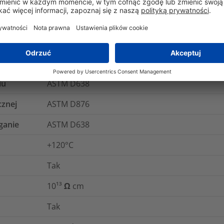
60068-2-5:2018, Test Sa2 (Solar radiation test)
Klej termotopliwy
Tak
Nie
iu
ASTM D638
cznej
ASTM D876
ganie
ASTM D638
+120°C
Tak
10¹³ Ω cm
Tak