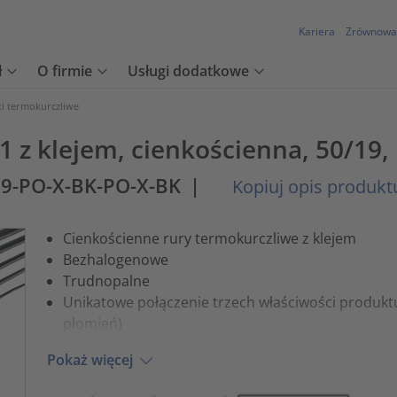
Kariera
Zrównowa
ł
O firmie
Usługi dodatkowe
ki termokurczliwe
 z klejem, cienkościenna, 50/19, 
19-PO-X-BK-PO-X-BK
|
Kopiuj opis produkt
Cienkościenne rury termokurczliwe z klejem
Bezhalogenowe
Trudnopalne
Unikatowe połączenie trzech właściwości produkt
płomień)
Pokaż więcej