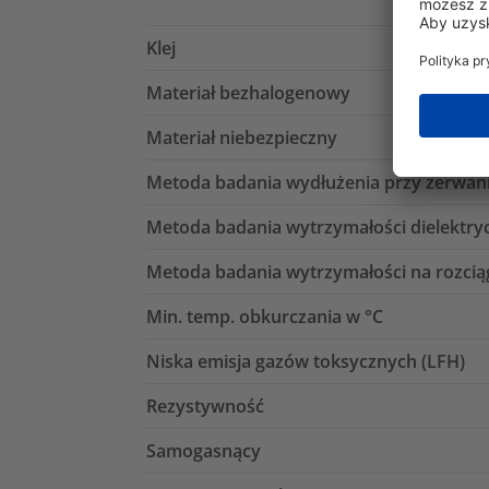
Klej
Materiał bezhalogenowy
Materiał niebezpieczny
Metoda badania wydłużenia przy zerwan
Metoda badania wytrzymałości dielektry
Metoda badania wytrzymałości na rozcią
Min. temp. obkurczania w °C
Niska emisja gazów toksycznych (LFH)
Rezystywność
Samogasnący