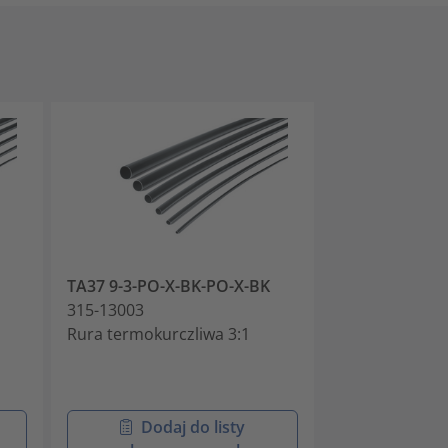
TA37 9-3-PO-X-BK-PO-X-BK
TA37 12-4-PO
315-13003
315-13004
Rura termokurczliwa 3:1
Rura termokur
Dodaj do listy
Doda