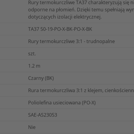
Rury termokurczliwe TA37 charakteryzują się n
odporne na płomień. Dzięki temu spełniają 
dotyczących izolacji elektrycznej.
TA37 50-19-PO-X-BK-PO-X-BK
Rury termokurczliwe 3:1 - trudnopalne
szt.
1.2
m
Czarny (BK)
Rura termokurczliwa 3:1 z klejem, cienkościenna
Poliolefina usieciowana (PO-X)
SAE-AS23053
Nie