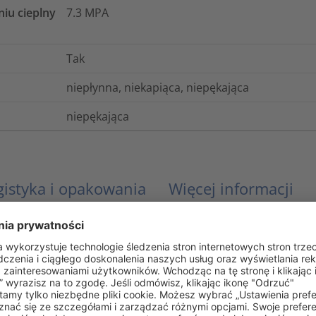
niu cieplny
7.3
MPA
Tak
niepłynna, niekapiąca, niepękająca
niepękająca
gistyka i opakowania
Więcej informacji
1.0
%
conforms to BS6853, conforms to LUL E1042:A6,