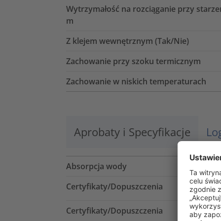
Wytrzymałość na rozciąganie przy starze
m
Z klejem wewnętrznym (Tak/Nie)
Zachowanie przy szoku termicznym
Zachowanie w niskich temperaturach
Aprobaty i Specyfikacje
Lo
Absorpcja wody
Certyfikaty/Dopuszczenia
Certyfikaty/Dopuszczenia