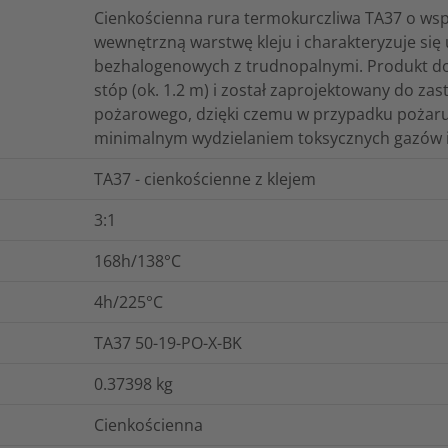
Cienkościenna rura termokurczliwa TA37 o wsp
wewnętrzną warstwę kleju i charakteryzuje się
bezhalogenowych z trudnopalnymi. Produkt dos
stóp (ok. 1.2 m) i został zaprojektowany do za
pożarowego, dzięki czemu w przypadku pożaru 
minimalnym wydzielaniem toksycznych gazów i
TA37 - cienkościenne z klejem
3:1
168h/138°C
4h/225°C
TA37 50-19-PO-X-BK
0.37398
kg
Cienkościenna