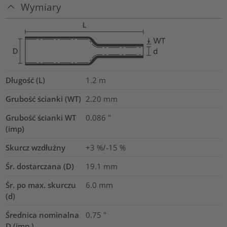
Wymiary
Długość (L)
1.2
m
Grubość ścianki (WT)
2.20
mm
Grubość ścianki WT
0.086
"
(imp)
Skurcz wzdłużny
+3 %/-15 %
Śr. dostarczana (D)
19.1
mm
Śr. po max. skurczu
6.0
mm
(d)
Średnica nominalna
0.75
"
D (imp.)