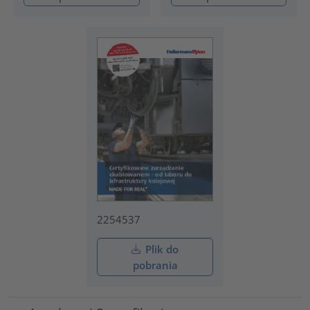
2254537
Plik do
pobrania