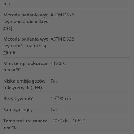
niu
Metoda badania wyt
ASTM D876
rzymałości dielektryc
znej
Metoda badania wyt
ASTM D638
rzymałości na rozcią
ganie
Min. temp. obkurcza
+120°C
nia w °C
Niska emisja gazów
Tak
toksycznych (LFH)
Rezystywność
10¹³ Ω cm
Samogasnący
Tak
Temperatura robocz
-40°C do +105°C
a w °C