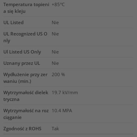
Temperatura topieni
+85°C
a się kleju
UL Listed
Nie
UL Recognized US O
Nie
nly
Ul Listed US Only
Nie
Uznany przez UL
Nie
Wydłużenie przy zer
200
%
waniu (min.)
Wytrzymałość dielek
19.7
kV/mm
tryczna
Wytrzymałość na roz
10.4
MPA
ciąganie
Zgodność z ROHS
Tak