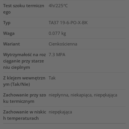
Test szoku termiczn
4h/225°C
ego
Typ
TA37 19-6-PO-X-BK
Waga
0.077
kg
Wariant
Cienkościenna
Wytrzymałość na roz
7.3
MPA
ciąganie przy starze
niu cieplnym
Z klejem wewnętrzn
Tak
ym (Tak/Nie)
Zachowanie przy szo
niepłynna, niekapiąca, niepękająca
ku termicznym
Zachowanie w niskic
niepękająca
h temperaturach