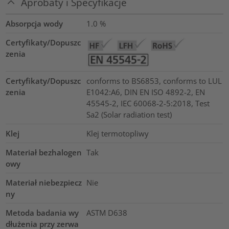
Aprobaty i Specyfikacje
Absorpcja wody
1.0
%
Certyfikaty/Dopuszc
zenia
Certyfikaty/Dopuszc
conforms to BS6853, conforms to LUL
zenia
E1042:A6, DIN EN ISO 4892-2, EN
45545-2, IEC 60068-2-5:2018, Test
Sa2 (Solar radiation test)
Klej
Klej termotopliwy
Materiał bezhalogen
Tak
owy
Materiał niebezpiecz
Nie
ny
Metoda badania wy
ASTM D638
dłużenia przy zerwa