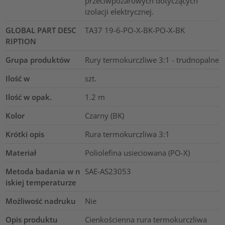
przeciwpożarowych dotyczących
izolacji elektrycznej.
GLOBAL PART DESC
TA37 19-6-PO-X-BK-PO-X-BK
RIPTION
Grupa produktów
Rury termokurczliwe 3:1 - trudnopalne
Ilość w
szt.
Ilość w opak.
1.2
m
Kolor
Czarny (BK)
Krótki opis
Rura termokurczliwa 3:1
Materiał
Poliolefina usieciowana (PO-X)
Metoda badania w n
SAE-AS23053
iskiej temperaturze
Możliwość nadruku
Nie
Opis produktu
Cienkościenna rura termokurczliwa