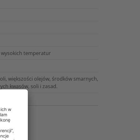
 wysokich temperatur
li, większości olejów, środków smarnych,
ych kwasów, soli i zasad.