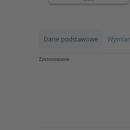
Więcej informacji
Zaakceptuj
Dane podstawowe
Wymiar
powered by
Usercentrics Consent
Management Platform
Zastosowanie