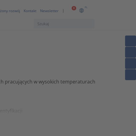
PL
0
żony rozwój
Kontakt
Newsletter
h pracujących w wysokich temperaturach
entyfikacji