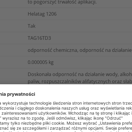
to pogorszyć trwałość aplikacji.
Helatag 1206
Tak
TAG16TD3
odporność chemiczna, odporność na działanie
0.000005
kg
Doskonała odporność na działanie wody, alkoho
paliw, rozpuszczalników alifatycznych oraz słab
Klej przeznaczony do powierzchni trudnych.
gistyka i opakowania
Więcej informacji