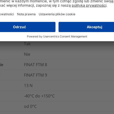
Minimum 1 rok po otrzymaniu / maksymalnie 4 l
Akrylan
Tak
Nie
ie
FINAT FTM 8
j
FINAT FTM 9
13
N
-40°C do +150°C
od 0°C