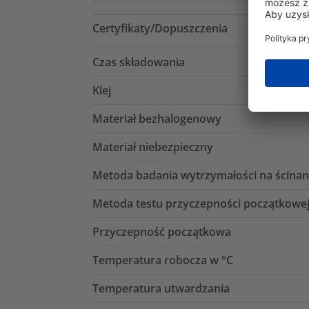
Certyfikaty/Dopuszczenia
Czas składowania
Klej
Materiał bezhalogenowy
Materiał niebezpieczny
Metoda badania wytrzymałości na ścinan
Metoda testu przyczepności początkowe
Przyczepność początkowa
Temperatura robocza w °C
Temperatura utwardzania