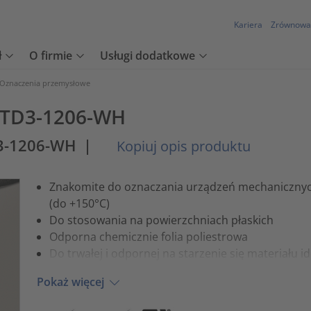
Kariera
Zrównowa
ł
O firmie
Usługi dodatkowe
Oznaczenia przemysłowe
16TD3-1206-WH
3-1206-WH
|
Kopiuj opis produktu
Znakomite do oznaczania urządzeń mechanicznyc
(do +150°C)
Do stosowania na powierzchniach płaskich
Odporna chemicznie folia poliestrowa
Do trwałej i odpornej na starzenie się materiału id
Pokaż więcej