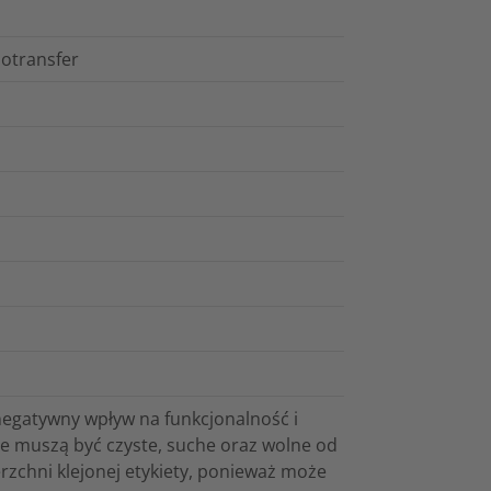
motransfer
negatywny wpływ na funkcjonalność i
one muszą być czyste, suche oraz wolne od
erzchni klejonej etykiety, ponieważ może