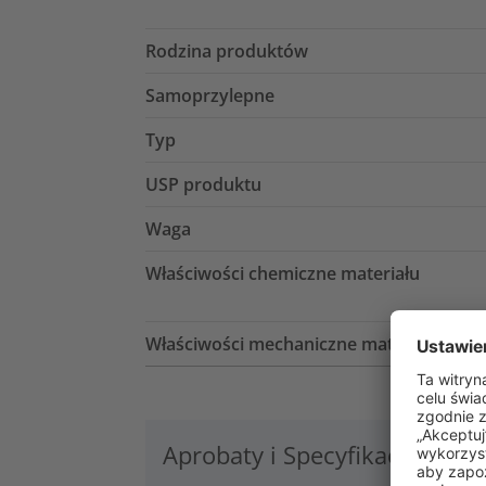
Rodzina produktów
Samoprzylepne
Typ
USP produktu
Waga
Właściwości chemiczne materiału
Właściwości mechaniczne materiału
Aprobaty i Specyfikacje
Lo