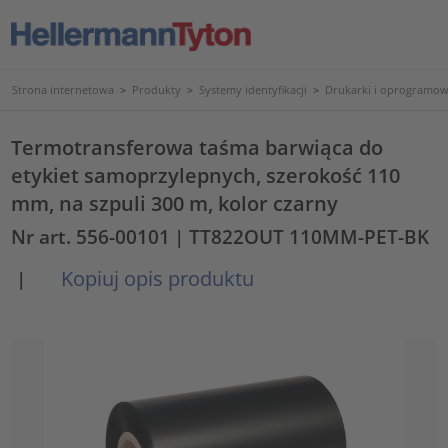
Strona internetowa
>
Produkty
>
Systemy identyfikacji
>
Drukarki i oprogramow
Termotransferowa taśma barwiąca do
etykiet samoprzylepnych, szerokość 110
mm, na szpuli 300 m, kolor czarny
Nr art. 556-00101
| TT822OUT 110MM-PET-BK
Kopiuj opis produktu
|