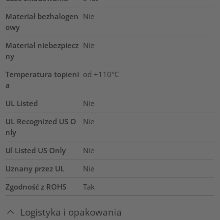
Materiał bezhalogen
Nie
owy
Materiał niebezpiecz
Nie
ny
Temperatura topieni
od +110°C
a
UL Listed
Nie
UL Recognized US O
Nie
nly
Ul Listed US Only
Nie
Uznany przez UL
Nie
Zgodność z ROHS
Tak
Logistyka i opakowania