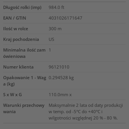
Długość rolki (imp)
984.0
ft
EAN / GTIN
4031026171647
Ilość w rolce
300
m
Kraj pochodzenia
US
Minimalna ilość zam
1
ówieniowa
Numer klienta
96121010
Opakowanie 1 - Wag
0.294528
kg
a (kg)
S x W x G
110.0mm x
Warunki przechowy
Maksymalnie 2 lata od daty produkcji
wania
w temp. od -5°C do +40°C i
wilgotności względnej 20 % - 80 %.