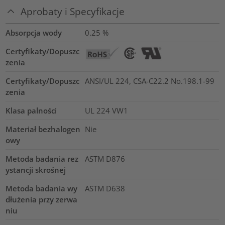
Aprobaty i Specyfikacje
Absorpcja wody
0.25
%
Certyfikaty/Dopuszc
zenia
Certyfikaty/Dopuszc
ANSI/UL 224, CSA-C22.2 No.198.1-99
zenia
Klasa palności
UL 224 VW1
Materiał bezhalogen
Nie
owy
Metoda badania rez
ASTM D876
ystancji skrośnej
Metoda badania wy
ASTM D638
dłużenia przy zerwa
niu