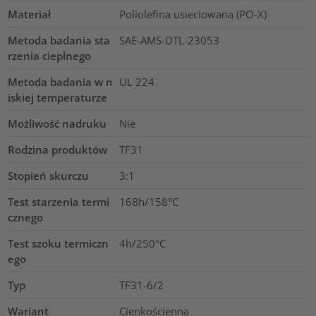
Materiał
Poliolefina usieciowana (PO-X)
Metoda badania sta
SAE-AMS-DTL-23053
rzenia cieplnego
Metoda badania w n
UL 224
iskiej temperaturze
Możliwość nadruku
Nie
Rodzina produktów
TF31
Stopień skurczu
3:1
Test starzenia termi
168h/158°C
cznego
Test szoku termiczn
4h/250°C
ego
Typ
TF31-6/2
Wariant
Cienkościenna