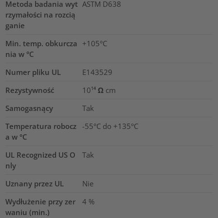
Metoda badania wyt
ASTM D638
rzymałości na rozcią
ganie
Min. temp. obkurcza
+105°C
nia w °C
Numer pliku UL
E143529
Rezystywność
10¹⁴ Ω cm
Samogasnący
Tak
Temperatura robocz
-55°C do +135°C
a w °C
UL Recognized US O
Tak
nly
Uznany przez UL
Nie
Wydłużenie przy zer
4
%
waniu (min.)