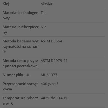
Klej
Akrylan
Materiał bezhalogen
Tak
owy
Materiał niebezpiecz
Nie
ny
Metoda badania wyt
ASTM D3654
rzymałości na ścinan
ie
Metoda testu przycz
ASTM D2979-71
epności początkowej
Numer pliku UL
MH61377
Przyczepność począt
400
g/cm²
kowa
Temperatura robocz
-40°C do +140°C
a w °C