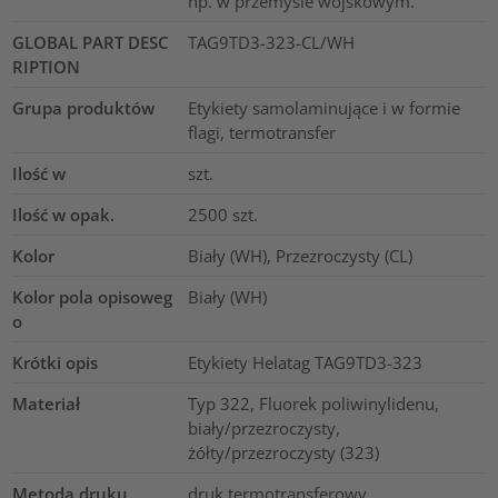
np. w przemyśle wojskowym.
GLOBAL PART DESC
TAG9TD3-323-CL/WH
RIPTION
Grupa produktów
Etykiety samolaminujące i w formie
flagi, termotransfer
Ilość w
szt.
Ilość w opak.
2500
szt.
Kolor
Biały (WH), Przezroczysty (CL)
Kolor pola opisoweg
Biały (WH)
o
Krótki opis
Etykiety Helatag TAG9TD3-323
Materiał
Typ 322, Fluorek poliwinylidenu,
biały/przezroczysty,
żółty/przezroczysty (323)
Metoda druku
druk termotransferowy