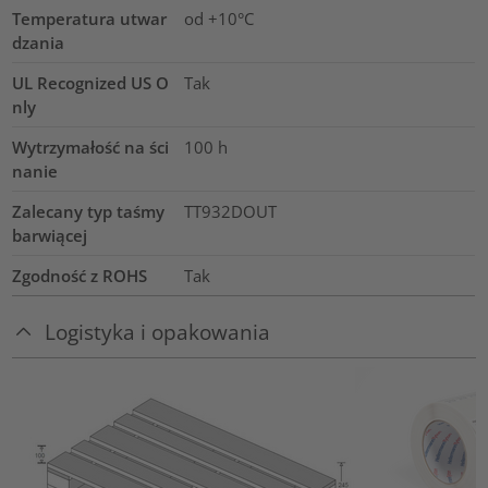
Temperatura utwar
od +10°C
dzania
UL Recognized US O
Tak
nly
Wytrzymałość na ści
100
h
nanie
Zalecany typ taśmy
TT932DOUT
barwiącej
Zgodność z ROHS
Tak
Logistyka i opakowania