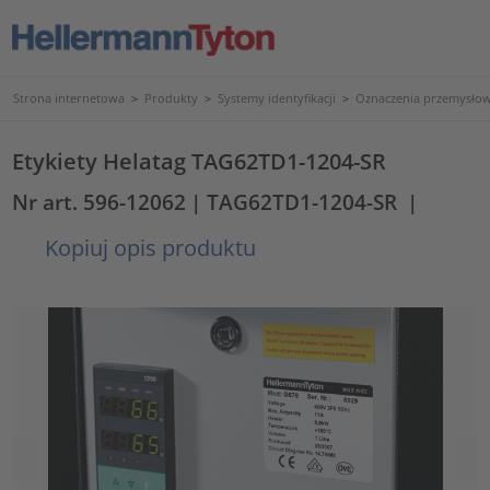
Strona internetowa
>
Produkty
>
Systemy identyfikacji
>
Oznaczenia przemysło
Etykiety Helatag TAG62TD1-1204-SR
Nr art. 596-12062
| TAG62TD1-1204-SR
|
Kopiuj opis produktu