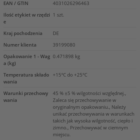
EAN / GTIN
4031026296463
Ilość etykiet w rzędzi
1
szt.
e
Kraj pochodzenia
DE
Numer klienta
39199080
Opakowanie 1 - Wag
0.471898
kg
a (kg)
Temperatura składo
+15°C do +25°C
wania
Warunki przechowy
45 % ±5 % wilgotności względnej.,
wania
Zaleca się przechowywanie w
oryginalnym opakowaniu., Należy
unikać przechowywania w warunkach
takich jak wysoka wilgotność, ciepło i
zimno., Przechowywać w ciemnym
miejscu.