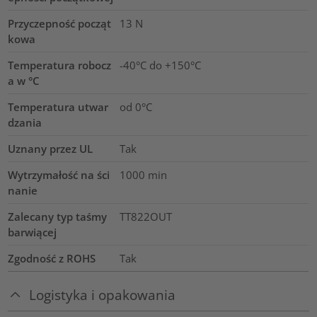
Przyczepność począt
13
N
kowa
Temperatura robocz
-40°C do +150°C
a w °C
Temperatura utwar
od 0°C
dzania
Uznany przez UL
Tak
Wytrzymałość na ści
1000
min
nanie
Zalecany typ taśmy
TT822OUT
barwiącej
Zgodność z ROHS
Tak
Logistyka i opakowania