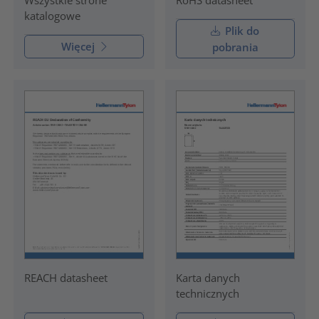
RoHS datasheet
Wszystkie strone
katalogowe
Plik do
Więcej
pobrania
REACH datasheet
Karta danych
technicznych