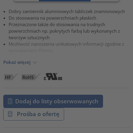
Zaakceptuj
Dobry zamiennik aluminiowych tabliczek znamionowych
powered by
Usercentrics Consent Management Platform
Do stosowania na powierzchniach płaskich
Przeznaczone także do stosowania na trudnych
powierzchniach np. pokrytych farbą lub wykonanych z
tworzyw sztucznych
Możliwość nanoszenia unikatowych informacji zgodnie z
wymaganiami Klienta
Pokaż więcej
Dodaj do listy obserwowanych
Prośba o ofertę