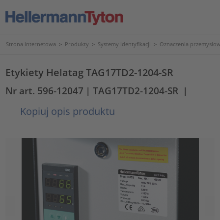
Strona internetowa
>
Produkty
>
Systemy identyfikacji
>
Oznaczenia przemysło
Etykiety Helatag TAG17TD2-1204-SR
Nr art. 596-12047
| TAG17TD2-1204-SR
|
Kopiuj opis produktu