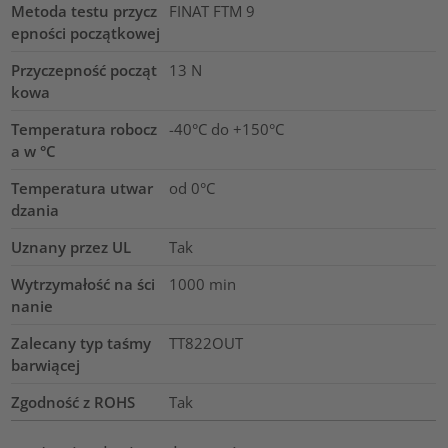
Metoda testu przycz
FINAT FTM 9
epności początkowej
Przyczepność począt
13
N
kowa
Temperatura robocz
-40°C do +150°C
a w °C
Temperatura utwar
od 0°C
dzania
Uznany przez UL
Tak
Wytrzymałość na ści
1000
min
nanie
Zalecany typ taśmy
TT822OUT
barwiącej
Zgodność z ROHS
Tak