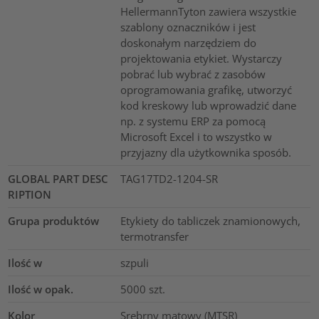
HellermannTyton zawiera wszystkie
szablony oznaczników i jest
doskonałym narzędziem do
projektowania etykiet. Wystarczy
pobrać lub wybrać z zasobów
oprogramowania grafikę, utworzyć
kod kreskowy lub wprowadzić dane
np. z systemu ERP za pomocą
Microsoft Excel i to wszystko w
przyjazny dla użytkownika sposób.
GLOBAL PART DESC
TAG17TD2-1204-SR
RIPTION
Grupa produktów
Etykiety do tabliczek znamionowych,
termotransfer
Ilość w
szpuli
Ilość w opak.
5000
szt.
Kolor
Srebrny matowy (MTSR)