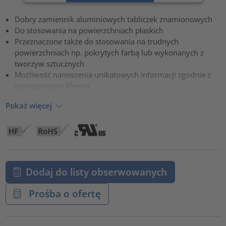
Zaakceptuj
Dobry zamiennik aluminiowych tabliczek znamionowych
powered by
Usercentrics Consent Management Platform
Do stosowania na powierzchniach płaskich
Przeznaczone także do stosowania na trudnych
powierzchniach np. pokrytych farbą lub wykonanych z
tworzyw sztucznych
Możliwość nanoszenia unikatowych informacji zgodnie z
wymaganiami Klienta
Pokaż więcej
Dodaj do listy obserwowanych
Prośba o ofertę