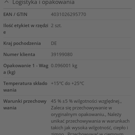
Logistyka i opakowania
EAN / GTIN
4031026295770
Ilość etykiet w rzędzi
2
szt.
e
Kraj pochodzenia
DE
Numer klienta
39199080
Opakowanie 1 - Wag
0.096001
kg
a (kg)
Temperatura składo
+15°C do +25°C
wania
Warunki przechowy
45 % ±5 % wilgotności względnej.,
wania
Zaleca się przechowywanie w
oryginalnym opakowaniu., Należy
unikać przechowywania w warunkach
takich jak wysoka wilgotność, ciepło i
zimno., Przechowywać w ciemnym