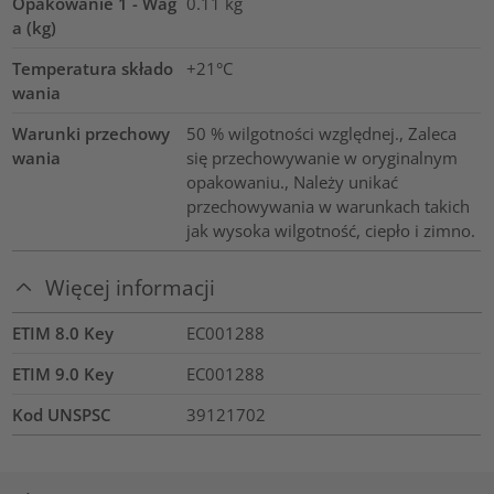
Opakowanie 1 - Wag
0.11
kg
a (kg)
Temperatura składo
+21°C
wania
Warunki przechowy
50 % wilgotności względnej., Zaleca
wania
się przechowywanie w oryginalnym
opakowaniu., Należy unikać
przechowywania w warunkach takich
jak wysoka wilgotność, ciepło i zimno.
Więcej informacji
ETIM 8.0 Key
EC001288
ETIM 9.0 Key
EC001288
Kod UNSPSC
39121702