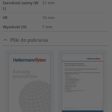
Szerokość taśmy (W
21
mm
L)
VR
10
mm
Wysokość (H)
7
mm
Pliki do pobrania