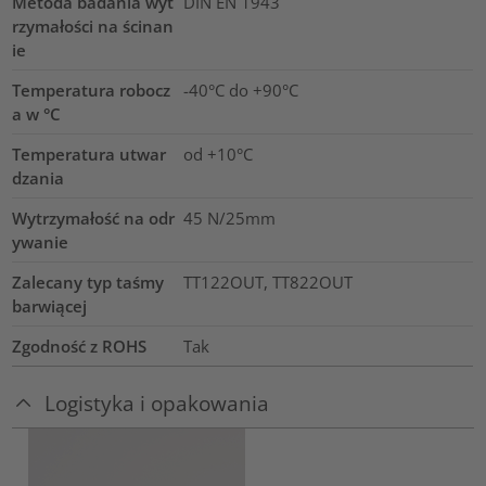
Metoda badania wyt
DIN EN 1943
rzymałości na ścinan
ie
Temperatura robocz
-40°C do +90°C
a w °C
Temperatura utwar
od +10°C
dzania
Wytrzymałość na odr
45 N/25mm
ywanie
Zalecany typ taśmy
TT122OUT, TT822OUT
barwiącej
Zgodność z ROHS
Tak
Logistyka i opakowania