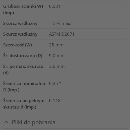
Grubość ścianki WT
0.031
"
(imp)
Skurcz wzdłużny
-15 % max.
Skurcz wzdłużny
ASTM D2671
Szerokość (W)
25
mm
Śr. dostarczana (D)
9.0
mm
Śr. po max. skurczu
3.0
mm
(d)
Średnica nominalna
0.35
"
D (imp.)
Średnica po pełnym
0.118
"
skurczu d (imp.)
Pliki do pobrania