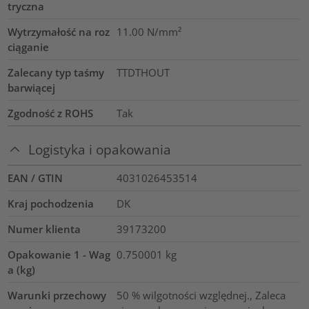
tryczna
Wytrzymałość na roz
11.00
N/mm²
ciąganie
Zalecany typ taśmy
TTDTHOUT
barwiącej
Zgodność z ROHS
Tak
Logistyka i opakowania
EAN / GTIN
4031026453514
Kraj pochodzenia
DK
Numer klienta
39173200
Opakowanie 1 - Wag
0.750001
kg
a (kg)
Warunki przechowy
50 % wilgotności względnej., Zaleca