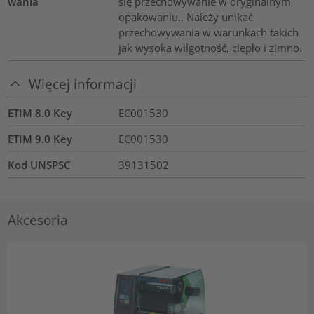
wania
się przechowywanie w oryginalnym
opakowaniu., Należy unikać
przechowywania w warunkach takich
jak wysoka wilgotność, ciepło i zimno.
Więcej informacji
ETIM 8.0 Key
EC001530
ETIM 9.0 Key
EC001530
Kod UNSPSC
39131502
Akcesoria