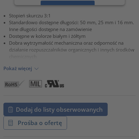
Zaakceptuj
Stopień skurczu 3:1
powered by
Usercentrics Consent Management Platform
Standardowo dostępne długości: 50 mm, 25 mm i 16 mm.
Inne długości dostępne na zamówienie
Dostępne w kolorze białym i żółtym
Dobra wytrzymałość mechaniczna oraz odporność na
działanie rozpuszczalników organicznych i innych środków
chemicznych
Pokaż więcej
Dodaj do listy obserwowanych
Prośba o ofertę