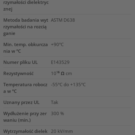
rzymałości dielektryc
znej
Metoda badania wyt
ASTM D638
rzymałości na rozcią
ganie
Min. temp. obkurcza
+90°C
nia w °C
Numer pliku UL
E143529
Rezystywność
10¹⁶ Ω cm
Temperatura robocz
-55°C do +135°C
a w °C
Uznany przez UL
Tak
Wydłużenie przy zer
300
%
waniu (min.)
Wytrzymałość dielek
20
kV/mm