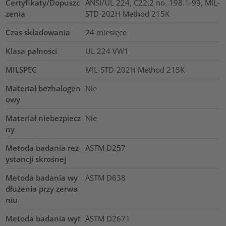
Certyfikaty/Dopuszc
ANSI/UL 224, C22.2 no. 198.1-99, MIL-
zenia
STD-202H Method 215K
Czas składowania
24 miesięce
Klasa palności
UL 224 VW1
MILSPEC
MIL-STD-202H Method 215K
Materiał bezhalogen
Nie
owy
Materiał niebezpiecz
Nie
ny
Metoda badania rez
ASTM D257
ystancji skrośnej
Metoda badania wy
ASTM D638
dłużenia przy zerwa
niu
Metoda badania wyt
ASTM D2671