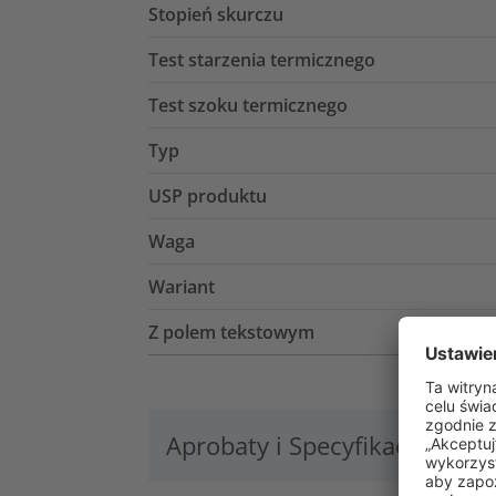
Stopień skurczu
Test starzenia termicznego
Test szoku termicznego
Typ
USP produktu
Waga
Wariant
Z polem tekstowym
Aprobaty i Specyfikacje
Lo