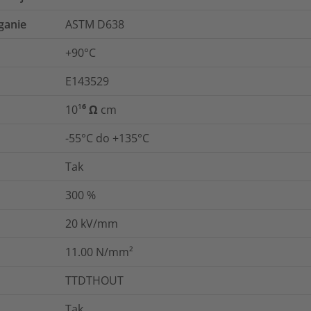
ganie
ASTM D638
+90°C
E143529
10¹⁶ Ω cm
-55°C do +135°C
Tak
300
%
20
kV/mm
11.00
N/mm²
TTDTHOUT
Tak