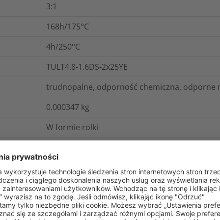
3:1
168h/175°C
4h/250°C
TULT4.8-1.6DS-2x25YE
trudnopalne, odporność chemiczna, odporne n
0.000347
kg
W formie rolki
Tak
gistyka i opakowania
Więcej informacji