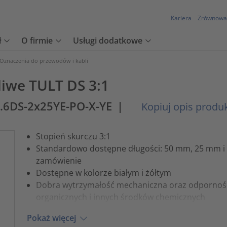
Kariera
Zrównowa
ł
O firmie
Usługi dodatkowe
Oznaczenia do przewodów i kabli
liwe TULT DS 3:1
1.6DS-2x25YE-PO-X-YE
|
Kopiuj opis produ
Stopień skurczu 3:1
Standardowo dostępne długości: 50 mm, 25 mm i 
zamówienie
Dostępne w kolorze białym i żółtym
Dobra wytrzymałość mechaniczna oraz odporność
organicznych i innych środków chemicznych
Pokaż więcej