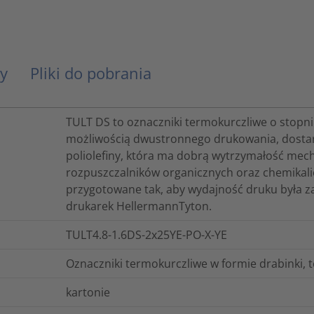
y
Pliki do pobrania
TULT DS to oznaczniki termokurczliwe o stopni
możliwością dwustronnego drukowania, dostar
poliolefiny, która ma dobrą wytrzymałość mech
rozpuszczalników organicznych oraz chemikalió
przygotowane tak, aby wydajność druku była za
drukarek HellermannTyton.
TULT4.8-1.6DS-2x25YE-PO-X-YE
Oznaczniki termokurczliwe w formie drabinki, 
kartonie