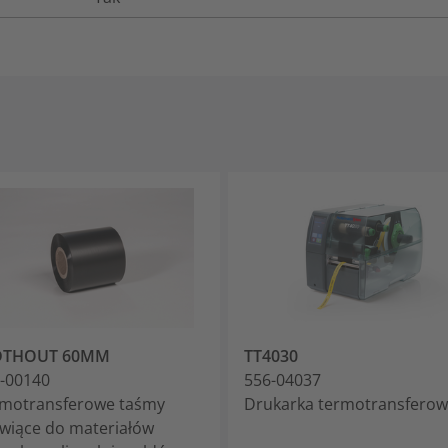
DTHOUT 60MM
TT4030
-00140
556-04037
motransferowe taśmy
Drukarka termotransfero
wiące do materiałów