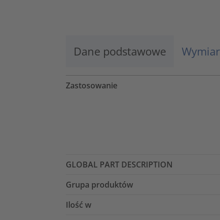
Więcej informacji
Zaakceptuj
Dane podstawowe
Wymiar
powered by
Usercentrics Consent
Management Platform
Zastosowanie
GLOBAL PART DESCRIPTION
Grupa produktów
Ilość w