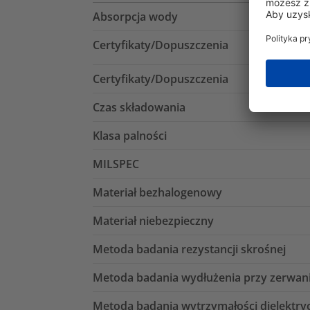
Absorpcja wody
Certyfikaty/Dopuszczenia
Certyfikaty/Dopuszczenia
Czas składowania
Klasa palności
MILSPEC
Materiał bezhalogenowy
Materiał niebezpieczny
Metoda badania rezystancji skrośnej
Metoda badania wydłużenia przy zerwan
Metoda badania wytrzymałości dielektry