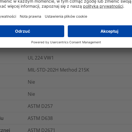
0.20
%
ANSI/UL 224, C22.2 no. 198.1-99, MIL-STD-202
24 miesięce
UL 224 VW1
MIL-STD-202H Method 215K
Nie
Nie
ASTM D257
iu
ASTM D638
cznej
ASTM D2671