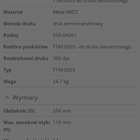
TT4030DS do druku dwustronnego
Materiał
Metal (MET)
Metoda druku
druk termotransferowy
Rodzaj
556-04061
Rodzina produktów
TT4030DS - do druku dwustronnego
Rozdzielczość druku
300
dpi
Typ
TT4030DS
Waga
24.7
kg
Wymiary
Głębokość (D)
594
mm
Max. szerokość etyki
110
mm
ety