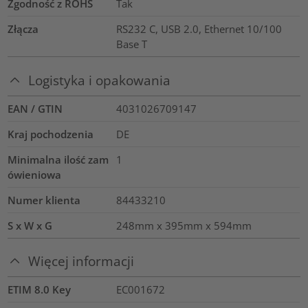
Zgodność z ROHS
Tak
Złącza
RS232 C, USB 2.0, Ethernet 10/100
Base T
Logistyka i opakowania
EAN / GTIN
4031026709147
Kraj pochodzenia
DE
Minimalna ilość zam
1
ówieniowa
Numer klienta
84433210
S x W x G
248mm x 395mm x 594mm
Więcej informacji
ETIM 8.0 Key
EC001672