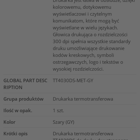
Drukarka jest łatwa w obsłudze, dzięki
kolorowemu, dotykowemu
wyświetlaczowi i czytelnym
komunikatom, które mogą być
wyświetlane w wielu językach.
Głowica drukująca o rozdzielczości
300 dpi spełnia wszystkie standardy
druku umożliwiające drukowanie
kodów kreskowych, symboli
ostrzegawczych, logo i tekstów o
wysokiej rozdzielczości.
GLOBAL PART DESC
TT4030DS-MET-GY
RIPTION
Grupa produktów
Drukarka termotransferowa
Ilość w opak.
1
szt.
Kolor
Szary (GY)
Krótki opis
Drukarka termotransferowa