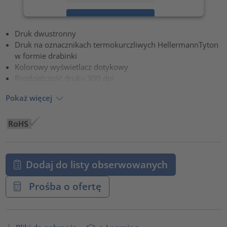
Zaakceptuj
Druk dwustronny
powered by
Usercentrics Consent Management Platform
Druk na oznacznikach termokurczliwych HellermannTyton
w formie drabinki
Kolorowy wyświetlacz dotykowy
Rozdzielczość druku 300 dpi
Pokaż więcej
Dodaj do listy obserwowanych
Prośba o ofertę