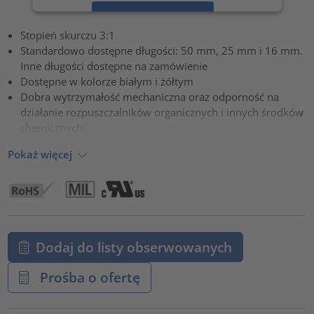
Zaakceptuj
Stopień skurczu 3:1
powered by
Usercentrics Consent Management Platform
Standardowo dostępne długości: 50 mm, 25 mm i 16 mm.
Inne długości dostępne na zamówienie
Dostępne w kolorze białym i żółtym
Dobra wytrzymałość mechaniczna oraz odporność na
działanie rozpuszczalników organicznych i innych środków
chemicznych
Pokaż więcej
Dodaj do listy obserwowanych
Prośba o ofertę