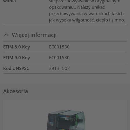
wania
się przechowywanie w oryginalnym
opakowaniu., Należy unikać
przechowywania w warunkach takich
jak wysoka wilgotność, ciepło i zimno.
Więcej informacji
ETIM 8.0 Key
EC001530
ETIM 9.0 Key
EC001530
Kod UNSPSC
39131502
Akcesoria