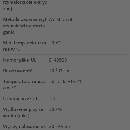
rzymałości dielektryc
znej
Metoda badania wyt
ASTM D638
rzymałości na rozcią
ganie
Min. temp. obkurcza
+90°C
nia w °C
Numer pliku UL
E143529
Rezystywność
10¹⁶ Ω cm
Temperatura robocz
-55°C do +135°C
a w °C
Uznany przez UL
Tak
Wydłużenie przy zer
300
%
waniu (min.)
Wytrzymałość dielek
20
kV/mm