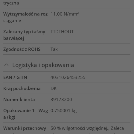
tryczna
Wytrzymałość na roz
11.00
N/mm²
ciąganie
Zalecany typ taśmy
TTDTHOUT
barwiącej
Zgodność z ROHS
Tak
Logistyka i opakowania
EAN / GTIN
4031026453255
Kraj pochodzenia
DK
Numer klienta
39173200
Opakowanie 1 - Wag
0.750001
kg
a (kg)
Warunki przechowy
50 % wilgotności względnej., Zaleca