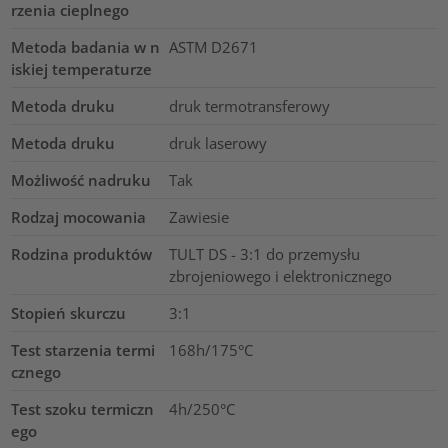
rzenia cieplnego
Metoda badania w n
ASTM D2671
iskiej temperaturze
Metoda druku
druk termotransferowy
Metoda druku
druk laserowy
Możliwość nadruku
Tak
Rodzaj mocowania
Zawiesie
Rodzina produktów
TULT DS - 3:1 do przemysłu
zbrojeniowego i elektronicznego
Stopień skurczu
3:1
Test starzenia termi
168h/175°C
cznego
Test szoku termiczn
4h/250°C
ego