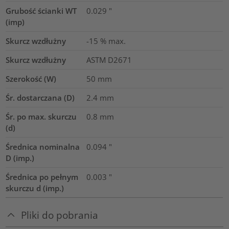
Grubość ścianki WT
0.029
"
(imp)
Skurcz wzdłużny
-15 % max.
Skurcz wzdłużny
ASTM D2671
Szerokość (W)
50
mm
Śr. dostarczana (D)
2.4
mm
Śr. po max. skurczu
0.8
mm
(d)
Średnica nominalna
0.094
"
D (imp.)
Średnica po pełnym
0.003
"
skurczu d (imp.)
Pliki do pobrania