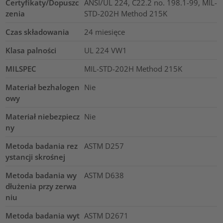
Certyfikaty/Dopuszc
ANSI/UL 224, C22.2 no. 198.1-99, MIL-
zenia
STD-202H Method 215K
Czas składowania
24 miesięce
Klasa palności
UL 224 VW1
MILSPEC
MIL-STD-202H Method 215K
Materiał bezhalogen
Nie
owy
Materiał niebezpiecz
Nie
ny
Metoda badania rez
ASTM D257
ystancji skrośnej
Metoda badania wy
ASTM D638
dłużenia przy zerwa
niu
Metoda badania wyt
ASTM D2671