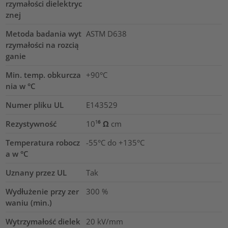
rzymałości dielektryc
znej
Metoda badania wyt
ASTM D638
rzymałości na rozcią
ganie
Min. temp. obkurcza
+90°C
nia w °C
Numer pliku UL
E143529
Rezystywność
10¹⁶ Ω cm
Temperatura robocz
-55°C do +135°C
a w °C
Uznany przez UL
Tak
Wydłużenie przy zer
300
%
waniu (min.)
Wytrzymałość dielek
20
kV/mm