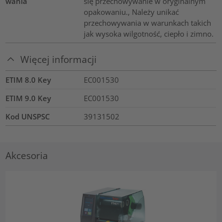
wania
się przechowywanie w oryginalnym
opakowaniu., Należy unikać
przechowywania w warunkach takich
jak wysoka wilgotność, ciepło i zimno.
Więcej informacji
ETIM 8.0 Key
EC001530
ETIM 9.0 Key
EC001530
Kod UNSPSC
39131502
Akcesoria