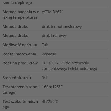
rzenia cieplnego
Metoda badania w n
ASTM D2671
iskiej temperaturze
Metoda druku
druk termotransferowy
Metoda druku
druk laserowy
Możliwość nadruku
Tak
Rodzaj mocowania
Zawiesie
Rodzina produktów
TULT DS - 3:1 do przemysłu
zbrojeniowego i elektronicznego
Stopień skurczu
3:1
Test starzenia termi
168h/175°C
cznego
Test szoku termiczn
4h/250°C
ego