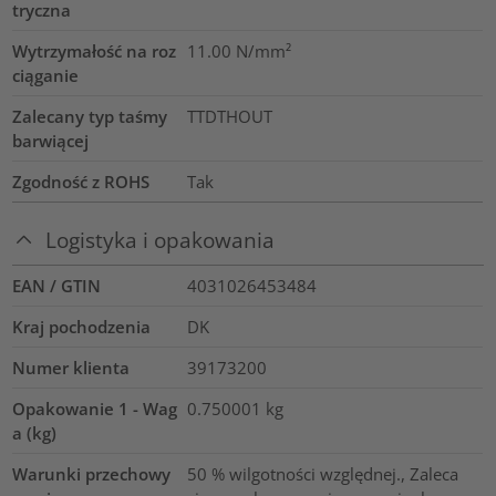
tryczna
Wytrzymałość na roz
11.00
N/mm²
ciąganie
Zalecany typ taśmy
TTDTHOUT
barwiącej
Zgodność z ROHS
Tak
Logistyka i opakowania
EAN / GTIN
4031026453484
Kraj pochodzenia
DK
Numer klienta
39173200
Opakowanie 1 - Wag
0.750001
kg
a (kg)
Warunki przechowy
50 % wilgotności względnej., Zaleca