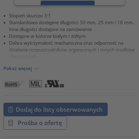
Zaakceptuj
Stopień skurczu 3:1
powered by
Usercentrics Consent Management Platform
Standardowo dostępne długości: 50 mm, 25 mm i 16 mm.
Inne długości dostępne na zamówienie
Dostępne w kolorze białym i żółtym
Dobra wytrzymałość mechaniczna oraz odporność na
działanie rozpuszczalników organicznych i innych środków
chemicznych
Pokaż więcej
Dodaj do listy obserwowanych
Prośba o ofertę