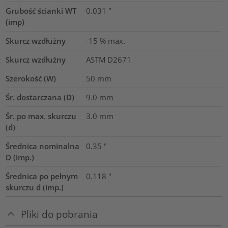
Grubość ścianki WT
0.031
"
(imp)
Skurcz wzdłużny
-15 % max.
Skurcz wzdłużny
ASTM D2671
Szerokość (W)
50
mm
Śr. dostarczana (D)
9.0
mm
Śr. po max. skurczu
3.0
mm
(d)
Średnica nominalna
0.35
"
D (imp.)
Średnica po pełnym
0.118
"
skurczu d (imp.)
Pliki do pobrania