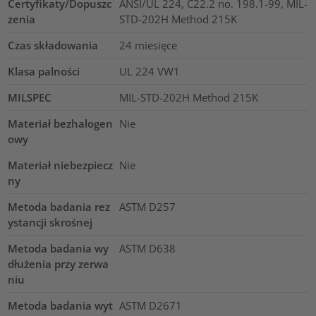
Certyfikaty/Dopuszc
ANSI/UL 224, C22.2 no. 198.1-99, MIL-
zenia
STD-202H Method 215K
Czas składowania
24 miesięce
Klasa palności
UL 224 VW1
MILSPEC
MIL-STD-202H Method 215K
Materiał bezhalogen
Nie
owy
Materiał niebezpiecz
Nie
ny
Metoda badania rez
ASTM D257
ystancji skrośnej
Metoda badania wy
ASTM D638
dłużenia przy zerwa
niu
Metoda badania wyt
ASTM D2671