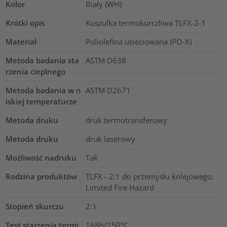
Kolor
Biały (WH)
Krótki opis
Koszulka termokurczliwa TLFX-2-1
Materiał
Poliolefina usieciowana (PO-X)
Metoda badania sta
ASTM D638
rzenia cieplnego
Metoda badania w n
ASTM D2671
iskiej temperaturze
Metoda druku
druk termotransferowy
Metoda druku
druk laserowy
Możliwość nadruku
Tak
Rodzina produktów
TLFX - 2:1 do przemysłu kolejowego,
Limited Fire Hazard
Stopień skurczu
2:1
Test starzenia termi
168h/150°C