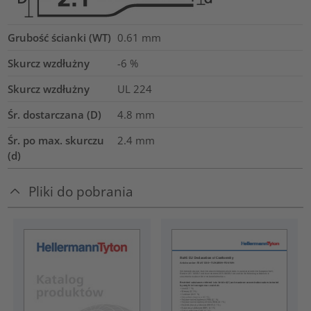
Grubość ścianki (WT)
0.61
mm
Skurcz wzdłużny
-6 %
Skurcz wzdłużny
UL 224
Śr. dostarczana (D)
4.8
mm
Śr. po max. skurczu
2.4
mm
(d)
Pliki do pobrania