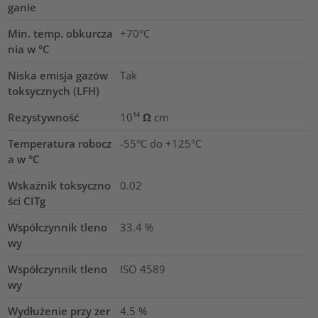
ganie
Min. temp. obkurcza
+70°C
nia w °C
Niska emisja gazów
Tak
toksycznych (LFH)
Rezystywność
10¹⁴ Ω cm
Temperatura robocz
-55°C do +125°C
a w °C
Wskaźnik toksyczno
0.02
ści CITg
Współczynnik tleno
33.4
%
wy
Współczynnik tleno
ISO 4589
wy
Wydłużenie przy zer
4.5
%