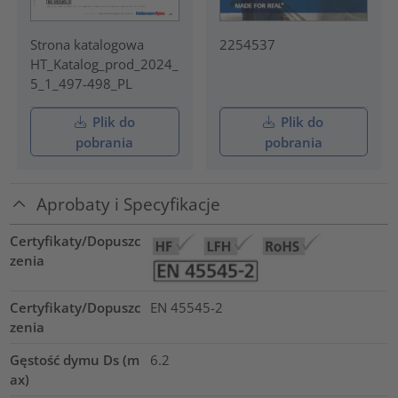
Strona katalogowa
2254537
HT_Katalog_prod_2024_
5_1_497-498_PL
Plik do
Plik do
pobrania
pobrania
Aprobaty i Specyfikacje
Certyfikaty/Dopuszc
zenia
Certyfikaty/Dopuszc
EN 45545-2
zenia
Gęstość dymu Ds (m
6.2
ax)