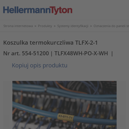
Strona internetowa
>
Produkty
>
Systemy identyfikacji
>
Oznaczenia do paneli s
Koszulka termokurczliwa TLFX-2-1
Nr art. 554-51200
| TLFX48WH-PO-X-WH
|
Kopiuj opis produktu