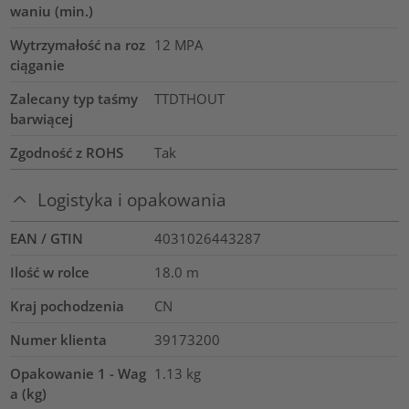
waniu (min.)
Wytrzymałość na roz
12
MPA
ciąganie
Zalecany typ taśmy
TTDTHOUT
barwiącej
Zgodność z ROHS
Tak
Logistyka i opakowania
EAN / GTIN
4031026443287
Ilość w rolce
18.0
m
Kraj pochodzenia
CN
Numer klienta
39173200
Opakowanie 1 - Wag
1.13
kg
a (kg)