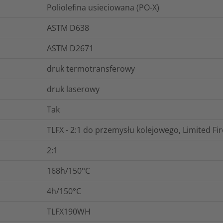
Poliolefina usieciowana (PO-X)
ASTM D638
ASTM D2671
druk termotransferowy
druk laserowy
Tak
TLFX - 2:1 do przemysłu kolejowego, Limited Fi
2:1
168h/150°C
4h/150°C
TLFX190WH