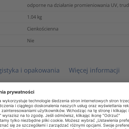
odporne na działanie promieniowania UV, tru
1.04
kg
Cienkościenna
Nie
gistyka i opakowania
Więcej informacji
EN 45545-2
6.2
Tak