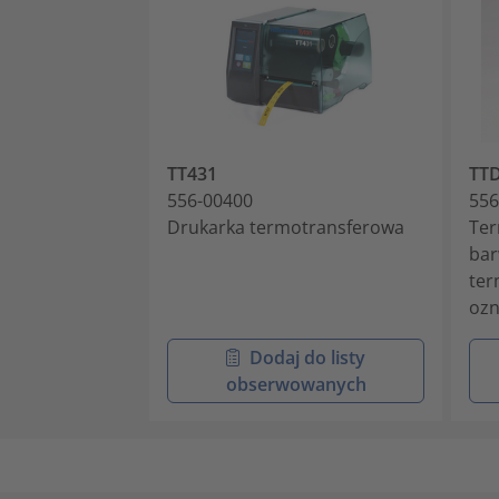
TT431
TT
556-00400
556
Drukarka termotransferowa
Ter
bar
ter
ozn
Dodaj do listy
obserwowanych