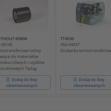
DTHOUT 60MM
TT4030
-00140
556-04037
motransferowe taśmy
Drukarka termotransfero
wiące do materiałów
mokurczliwych i szyldów
aczeniowych Tiptag
Dodaj do listy
Dodaj do listy
obserwowanych
obserwowanych