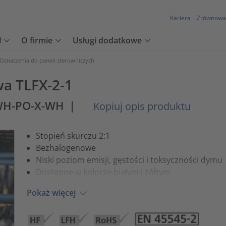
Kariera
Zrównowa
ł
O firmie
Usługi dodatkowe
Oznaczenia do paneli sterowniczych
wa TLFX-2-1
WH-PO-X-WH
|
Kopiuj opis produktu
Stopień skurczu 2:1
Bezhalogenowe
Niski poziom emisji, gęstości i toksyczności dymu
Dostępne w kolorze białym i żółtym
Pokaż więcej