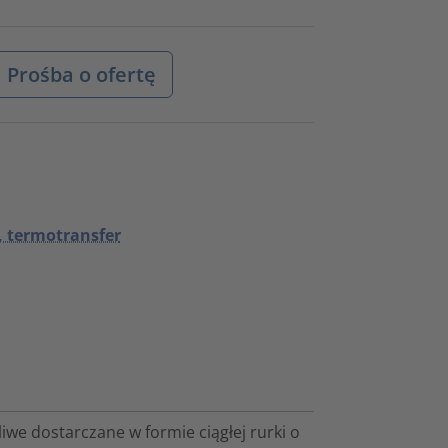
Prośba o ofertę
, termotransfer
we dostarczane w formie ciągłej rurki o