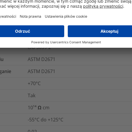
Nie
EN 17084
ASTM D257
ISO 5659-2
iu
ASTM D2671
ganie
ASTM D2671
+70°C
Tak
10¹⁴ Ω cm
-55°C do +125°C
0.02