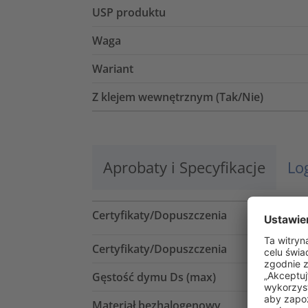
USP produktu
Waga
Wariant
Z klejem wewnętrznym (Tak/Nie)
Aprobaty i Specyfikacje
Lo
Certyfikaty/Dopuszczenia
Certyfikaty/Dopuszczenia
Gęstość dymu Ds (max)
Materiał bezhalogenowy