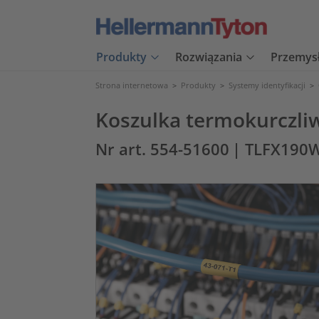
Produkty
Rozwiązania
Przemys
Strona internetowa
>
Produkty
>
Systemy identyfikacji
>
Koszulka termokurczli
Nr art. 554-51600
| TLFX190