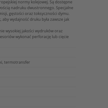
ropejskiej normy kolejowej. Są dostępne
iwością nadruku dwustronnego. Specjalne
isji, gęstości oraz toksyczności dymu.
k, aby wydajność druku była zawsze jak
ie wysokiej jakości wydruków oraz
esoriów wykonać perforację lub cięcie
ki, termotransfer