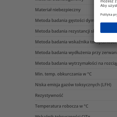
Materiał niebezpieczny
Metoda badania gęstości dymu
Metoda badania rezystancji skrośnej
Metoda badania wskaźnika toksyczności
Metoda badania wydłużenia przy zerwan
Metoda badania wytrzymałości na rozcią
Min. temp. obkurczania w °C
Niska emisja gazów toksycznych (LFH)
Rezystywność
Temperatura robocza w °C
Wskaźnik toksyczności CITg