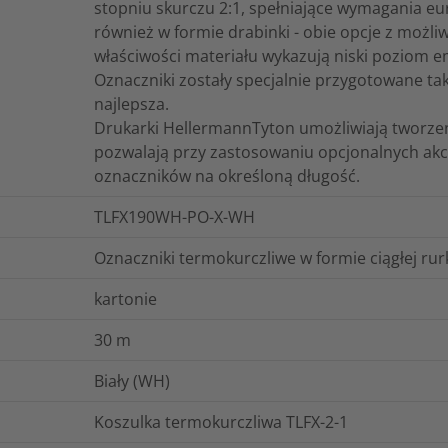
stopniu skurczu 2:1, spełniające wymagania eu
również w formie drabinki - obie opcje z możl
właściwości materiału wykazują niski poziom em
Oznaczniki zostały specjalnie przygotowane ta
najlepsza.
Drukarki HellermannTyton umożliwiają tworzen
pozwalają przy zastosowaniu opcjonalnych akc
oznaczników na określoną długość.
TLFX190WH-PO-X-WH
Oznaczniki termokurczliwe w formie ciągłej rur
kartonie
30
m
Biały (WH)
Koszulka termokurczliwa TLFX-2-1