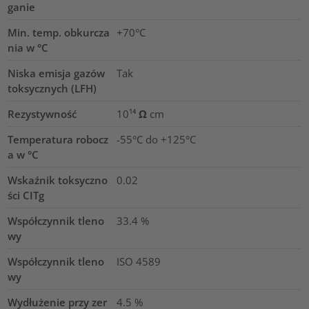
ganie
Min. temp. obkurcza
+70°C
nia w °C
Niska emisja gazów
Tak
toksycznych (LFH)
Rezystywność
10¹⁴ Ω cm
Temperatura robocz
-55°C do +125°C
a w °C
Wskaźnik toksyczno
0.02
ści CITg
Współczynnik tleno
33.4
%
wy
Współczynnik tleno
ISO 4589
wy
Wydłużenie przy zer
4.5
%