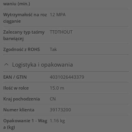
waniu (min.)
Wytrzymałość na roz
12
MPA
ciąganie
Zalecany typ taśmy
TTDTHOUT
barwiącej
Zgodność z ROHS
Tak
Logistyka i opakowania
EAN / GTIN
4031026443379
Ilość w rolce
15.0
m
Kraj pochodzenia
CN
Numer klienta
39173200
Opakowanie 1 - Wag
1.16
kg
a (kg)