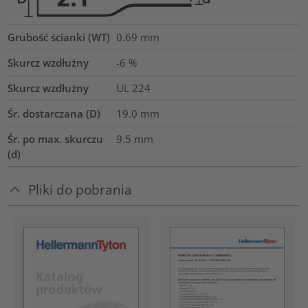
Grubość ścianki (WT)
0.69
mm
Skurcz wzdłużny
-6 %
Skurcz wzdłużny
UL 224
Śr. dostarczana (D)
19.0
mm
Śr. po max. skurczu
9.5
mm
(d)
Pliki do pobrania