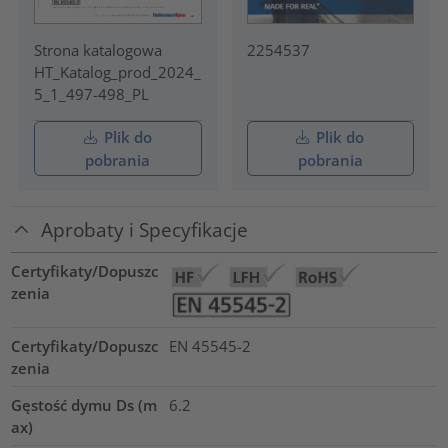
Strona katalogowa
2254537
HT_Katalog_prod_2024_
5_1_497-498_PL
Plik do
Plik do
pobrania
pobrania
Aprobaty i Specyfikacje
Certyfikaty/Dopuszc
zenia
Certyfikaty/Dopuszc
EN 45545-2
zenia
Gęstość dymu Ds (m
6.2
ax)