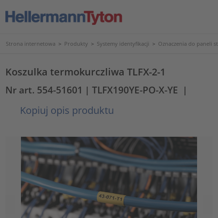
Strona internetowa
>
Produkty
>
Systemy identyfikacji
>
Oznaczenia do paneli s
Koszulka termokurczliwa TLFX-2-1
Nr art. 554-51601
| TLFX190YE-PO-X-YE
|
Kopiuj opis produktu