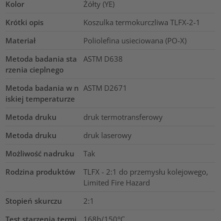
Kolor
Żółty (YE)
Krótki opis
Koszulka termokurczliwa TLFX-2-1
Materiał
Poliolefina usieciowana (PO-X)
Metoda badania sta
ASTM D638
rzenia cieplnego
Metoda badania w n
ASTM D2671
iskiej temperaturze
Metoda druku
druk termotransferowy
Metoda druku
druk laserowy
Możliwość nadruku
Tak
Rodzina produktów
TLFX - 2:1 do przemysłu kolejowego,
Limited Fire Hazard
Stopień skurczu
2:1
Test starzenia termi
168h/150°C