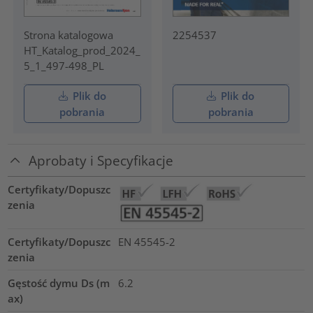
Strona katalogowa
2254537
HT_Katalog_prod_2024_
5_1_497-498_PL
Plik do
Plik do
pobrania
pobrania
Aprobaty i Specyfikacje
Certyfikaty/Dopuszc
zenia
Certyfikaty/Dopuszc
EN 45545-2
zenia
Gęstość dymu Ds (m
6.2
ax)