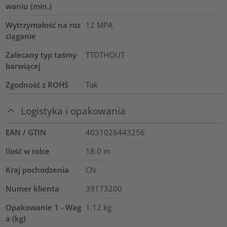
waniu (min.)
Wytrzymałość na roz
12
MPA
ciąganie
Zalecany typ taśmy
TTDTHOUT
barwiącej
Zgodność z ROHS
Tak
Logistyka i opakowania
EAN / GTIN
4031026443256
Ilość w rolce
18.0
m
Kraj pochodzenia
CN
Numer klienta
39173200
Opakowanie 1 - Wag
1.12
kg
a (kg)