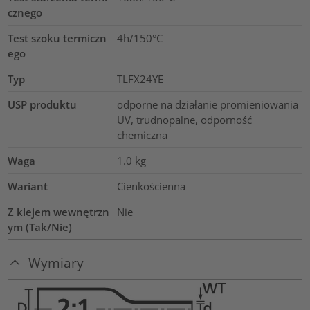
cznego
Test szoku termiczn
4h/150°C
ego
Typ
TLFX24YE
USP produktu
odporne na działanie promieniowania
UV, trudnopalne, odporność
chemiczna
Waga
1.0
kg
Wariant
Cienkościenna
Z klejem wewnętrzn
Nie
ym (Tak/Nie)
Wymiary