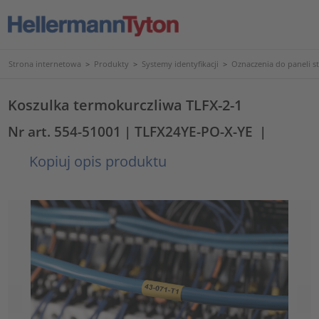
Strona internetowa
>
Produkty
>
Systemy identyfikacji
>
Oznaczenia do paneli s
Koszulka termokurczliwa TLFX-2-1
Nr art. 554-51001
| TLFX24YE-PO-X-YE
|
Kopiuj opis produktu