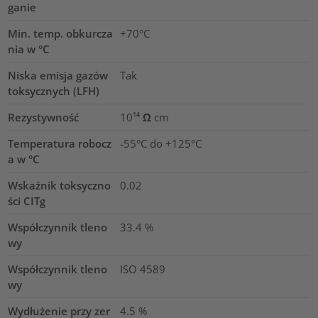
ganie
Min. temp. obkurcza
+70°C
nia w °C
Niska emisja gazów
Tak
toksycznych (LFH)
Rezystywność
10¹⁴ Ω cm
Temperatura robocz
-55°C do +125°C
a w °C
Wskaźnik toksyczno
0.02
ści CITg
Współczynnik tleno
33.4
%
wy
Współczynnik tleno
ISO 4589
wy
Wydłużenie przy zer
4.5
%