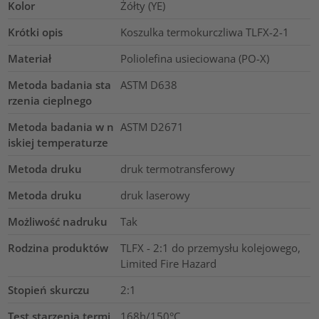
Kolor
Żółty (YE)
Krótki opis
Koszulka termokurczliwa TLFX-2-1
Materiał
Poliolefina usieciowana (PO-X)
Metoda badania sta
ASTM D638
rzenia cieplnego
Metoda badania w n
ASTM D2671
iskiej temperaturze
Metoda druku
druk termotransferowy
Metoda druku
druk laserowy
Możliwość nadruku
Tak
Rodzina produktów
TLFX - 2:1 do przemysłu kolejowego,
Limited Fire Hazard
Stopień skurczu
2:1
Test starzenia termi
168h/150°C