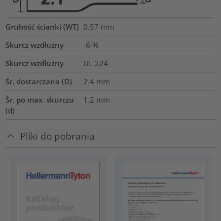
Grubość ścianki (WT)
0.57
mm
Skurcz wzdłużny
-6 %
Skurcz wzdłużny
UL 224
Śr. dostarczana (D)
2.4
mm
Śr. po max. skurczu
1.2
mm
(d)
Pliki do pobrania