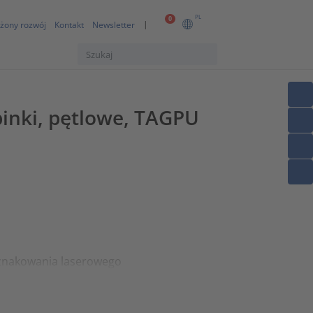
PL
0
żony rozwój
Kontakt
Newsletter
inki, pętlowe, TAGPU
znakowania laserowego