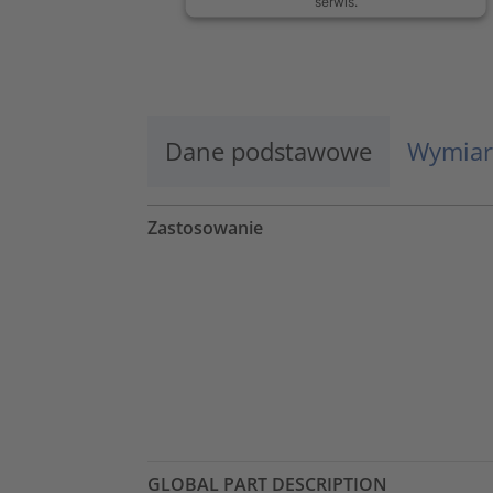
serwis.
Więcej informacji
Zaakceptuj
Dane podstawowe
Wymiar
powered by
Usercentrics Consent
Management Platform
Zastosowanie
GLOBAL PART DESCRIPTION