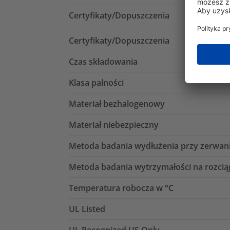
Certyfikaty/Dopuszczenia
Certyfikaty/Dopuszczenia
Czas składowania
Klasa palności
Materiał bezhalogenowy
Materiał niebezpieczny
Metoda badania wydłużenia przy zerwan
Metoda badania wytrzymałości na rozcią
Temperatura robocza w °C
UL Listed
UL Recognized US Only