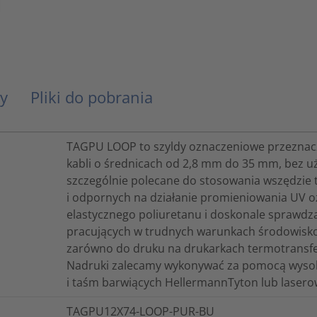
y
Pliki do pobrania
TAGPU LOOP to szyldy oznaczeniowe przeznacz
kabli o średnicach od 2,8 mm do 35 mm, bez uż
szczególnie polecane do stosowania wszędzie 
i odpornych na działanie promieniowania UV o
elastycznego poliuretanu i doskonale sprawdz
pracujących w trudnych warunkach środowisko
zarówno do druku na drukarkach termotransfe
Nadruki zalecamy wykonywać za pomocą wysoki
i taśm barwiących HellermannTyton lub lasero
TAGPU12X74-LOOP-PUR-BU