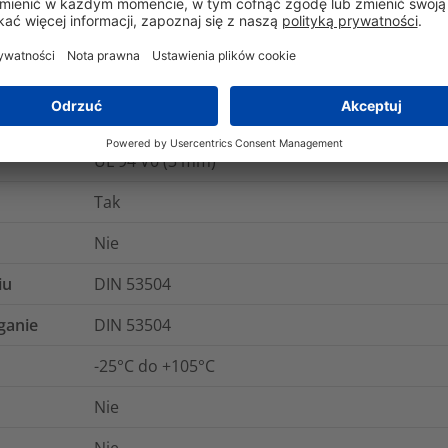
MIL-STD-202G Method 215K, SAE - AS81531
5 lat
UL 94 V0 (3 mm)
Tak
Nie
iu
DIN 53504
ganie
DIN 53504
-25°C do +105°C
Nie
Nie