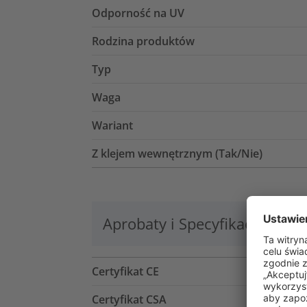
Odporność na UV
Rodzina produktów
Typ
Waga
Wariant
Z klejem wewnętrznym (Tak/Nie)
Aprobaty i Specyfikacje
Lo
Certyfikat CE
Certyfikat CSA