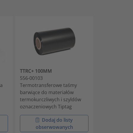
TTRC+ 100MM
TT Printer Ada
556-00103
556-00012
wa
Termotransferowe taśmy
Akcesoria do d
barwiące do materiałów
termotransfer
termokurczliwych i szyldów
oznaczeniowych Tiptag
Dodaj do listy
Doda
obserwowanych
obser