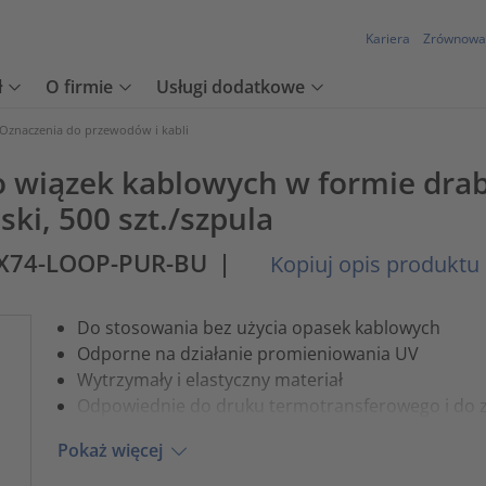
Kariera
Zrównowa
ł
O firmie
Usługi dodatkowe
Oznaczenia do przewodów i kabli
o wiązek kablowych w formie drab
ki, 500 szt./szpula
X74-LOOP-PUR-BU
|
Kopiuj opis produktu
Do stosowania bez użycia opasek kablowych
Odporne na działanie promieniowania UV
Wytrzymały i elastyczny materiał
Odpowiednie do druku termotransferowego i do 
Pokaż więcej