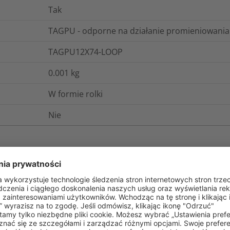
Tak
TAGPU - odporne na działanie promieniowani
TAGPU12X74-LOOP
0.001
kg
W formie rolki
Nie
gistyka i opakowania
Więcej informacji
Nie
Nie