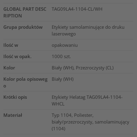
GLOBAL PART DESC
TAG09LA4-1104-CL/WH
RIPTION
Grupa produktów
Etykiety samolaminujące do druku
laserowego
Ilość w
opakowaniu
Ilość w opak.
1000
szt.
Kolor
Biały (WH), Przezroczysty (CL)
Kolor pola opisoweg
Biały (WH)
o
Krótki opis
Etykiety Helatag TAG09LA4-1104-
WHCL
Materiał
Typ 1104, Poliester,
biały/przezroczysty, samolaminujący
(1104)