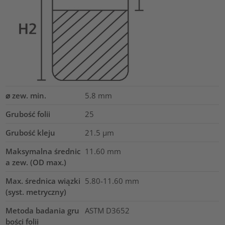
⌀ zew. min.
5.8
mm
Grubość folii
25
Grubość kleju
21.5
µm
Maksymalna średnic
11.60
mm
a zew. (OD max.)
Max. średnica wiązki
5.80-11.60
mm
(syst. metryczny)
Metoda badania gru
ASTM D3652
bości folii