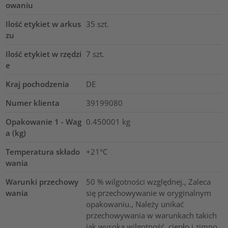
owaniu
Ilość etykiet w arkus
35
szt.
zu
Ilość etykiet w rzędzi
7
szt.
e
Kraj pochodzenia
DE
Numer klienta
39199080
Opakowanie 1 - Wag
0.450001
kg
a (kg)
Temperatura składo
+21°C
wania
Warunki przechowy
50 % wilgotności względnej., Zaleca
wania
się przechowywanie w oryginalnym
opakowaniu., Należy unikać
przechowywania w warunkach takich
jak wysoka wilgotność, ciepło i zimno.