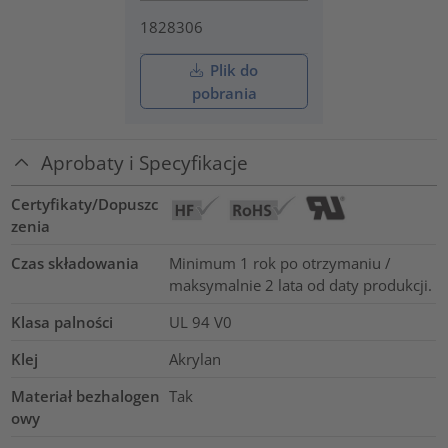
1828306
Plik do
pobrania
Aprobaty i Specyfikacje
Certyfikaty/Dopuszc
zenia
Czas składowania
Minimum 1 rok po otrzymaniu /
maksymalnie 2 lata od daty produkcji.
Klasa palności
UL 94 V0
Klej
Akrylan
Materiał bezhalogen
Tak
owy