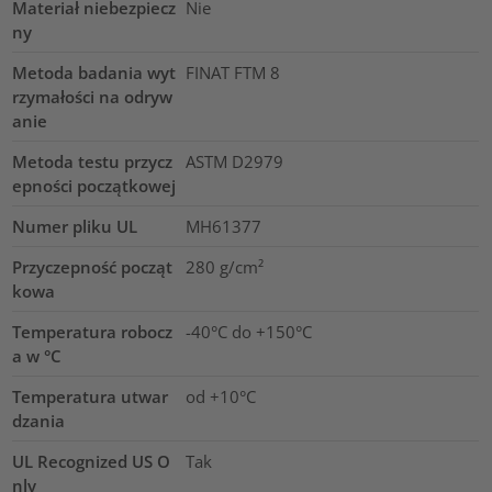
Materiał niebezpiecz
Nie
ny
Metoda badania wyt
FINAT FTM 8
rzymałości na odryw
anie
Metoda testu przycz
ASTM D2979
epności początkowej
Numer pliku UL
MH61377
Przyczepność począt
280
g/cm²
kowa
Temperatura robocz
-40°C do +150°C
a w °C
Temperatura utwar
od +10°C
dzania
UL Recognized US O
Tak
nly