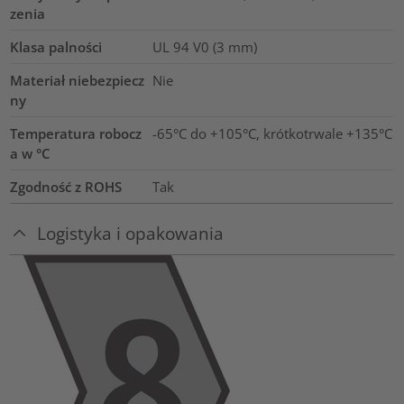
zenia
Klasa palności
UL 94 V0 (3 mm)
Materiał niebezpiecz
Nie
ny
Temperatura robocz
-65°C do +105°C, krótkotrwale +135°C
a w °C
Zgodność z ROHS
Tak
Logistyka i opakowania