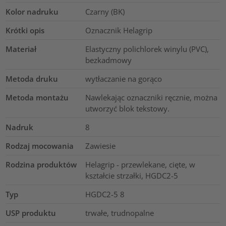
Kolor nadruku
Czarny (BK)
Krótki opis
Oznacznik Helagrip
Materiał
Elastyczny polichlorek winylu (PVC),
bezkadmowy
Metoda druku
wytłaczanie na gorąco
Metoda montażu
Nawlekając oznaczniki ręcznie, można
utworzyć blok tekstowy.
Nadruk
8
Rodzaj mocowania
Zawiesie
Rodzina produktów
Helagrip - przewlekane, cięte, w
kształcie strzałki, HGDC2-5
Typ
HGDC2-5 8
USP produktu
trwałe, trudnopalne