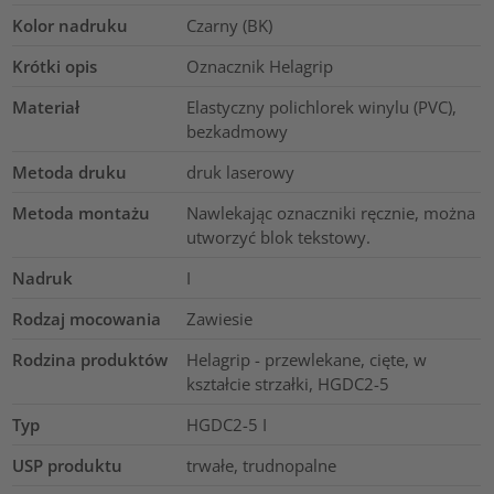
Kolor nadruku
Czarny (BK)
Krótki opis
Oznacznik Helagrip
Materiał
Elastyczny polichlorek winylu (PVC),
bezkadmowy
Metoda druku
druk laserowy
Metoda montażu
Nawlekając oznaczniki ręcznie, można
utworzyć blok tekstowy.
Nadruk
I
Rodzaj mocowania
Zawiesie
Rodzina produktów
Helagrip - przewlekane, cięte, w
kształcie strzałki, HGDC2-5
Typ
HGDC2-5 I
USP produktu
trwałe, trudnopalne