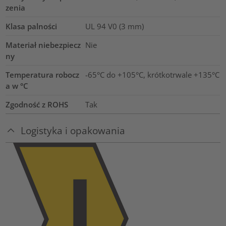
zenia
Klasa palności
UL 94 V0 (3 mm)
Materiał niebezpiecz
Nie
ny
Temperatura robocz
-65°C do +105°C, krótkotrwale +135°C
a w °C
Zgodność z ROHS
Tak
Logistyka i opakowania