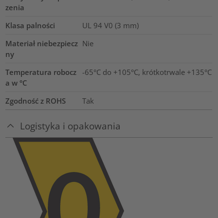
zenia
Klasa palności
UL 94 V0 (3 mm)
Materiał niebezpiecz
Nie
ny
Temperatura robocz
-65°C do +105°C, krótkotrwale +135°C
a w °C
Zgodność z ROHS
Tak
Logistyka i opakowania