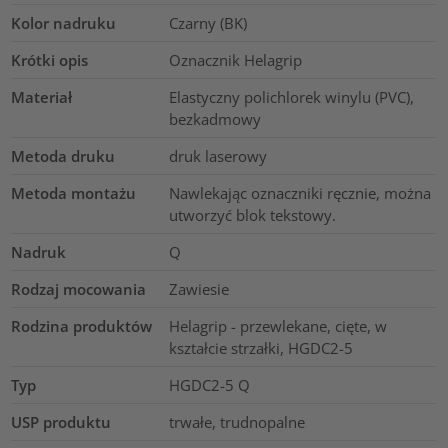
Kolor nadruku
Czarny (BK)
Krótki opis
Oznacznik Helagrip
Materiał
Elastyczny polichlorek winylu (PVC),
bezkadmowy
Metoda druku
druk laserowy
Metoda montażu
Nawlekając oznaczniki ręcznie, można
utworzyć blok tekstowy.
Nadruk
Q
Rodzaj mocowania
Zawiesie
Rodzina produktów
Helagrip - przewlekane, cięte, w
kształcie strzałki, HGDC2-5
Typ
HGDC2-5 Q
USP produktu
trwałe, trudnopalne