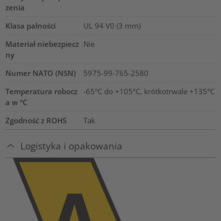
zenia
Klasa palności
UL 94 V0 (3 mm)
Materiał niebezpiecz
Nie
ny
Numer NATO (NSN)
5975-99-765-2580
Temperatura robocz
-65°C do +105°C, krótkotrwale +135°C
a w °C
Zgodność z ROHS
Tak
Logistyka i opakowania