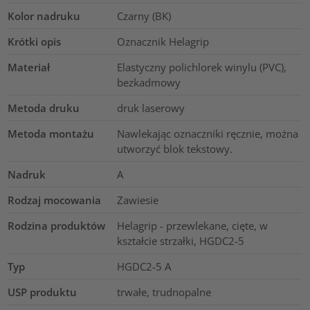
Kolor nadruku
Czarny (BK)
Krótki opis
Oznacznik Helagrip
Materiał
Elastyczny polichlorek winylu (PVC),
bezkadmowy
Metoda druku
druk laserowy
Metoda montażu
Nawlekając oznaczniki ręcznie, można
utworzyć blok tekstowy.
Nadruk
A
Rodzaj mocowania
Zawiesie
Rodzina produktów
Helagrip - przewlekane, cięte, w
kształcie strzałki, HGDC2-5
Typ
HGDC2-5 A
USP produktu
trwałe, trudnopalne