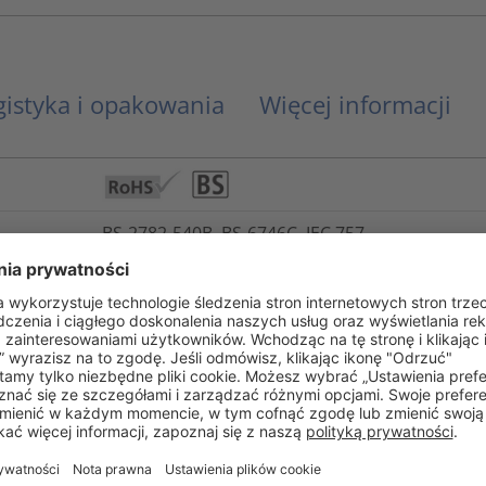
gistyka i opakowania
Więcej informacji
BS-2782-540B, BS-6746C, IEC 757
UL 94 V0 (3 mm)
Nie
-65°C do +105°C, krótkotrwale +135°C
Tak