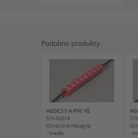
Podobne produkty
HGDC2-5 A-PVC-YE
HGD
515-02014
515
Oznacznik Helagrip
Ozn
- trwałe
- t