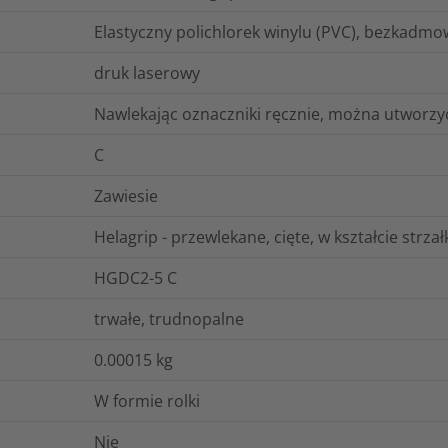
Elastyczny polichlorek winylu (PVC), bezkadmo
druk laserowy
Nawlekając oznaczniki ręcznie, można utworzyć
C
Zawiesie
Helagrip - przewlekane, cięte, w kształcie strza
HGDC2-5 C
trwałe, trudnopalne
0.00015
kg
W formie rolki
Nie