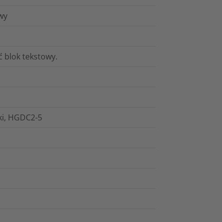
wy
 blok tekstowy.
łki, HGDC2-5