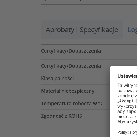
Aprobaty i Specyfikacje
Lo
Certyfikaty/Dopuszczenia
Certyfikaty/Dopuszczenia
Klasa palności
Materiał niebezpieczny
Temperatura robocza w °C
Zgodność z ROHS