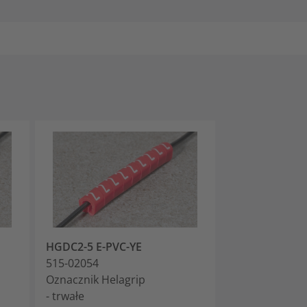
HGDC2-5 E-PVC-YE
HGDC2-5 F-PV
515-02054
515-02064
Oznacznik Helagrip
Oznacznik Hel
- trwałe
- trwałe