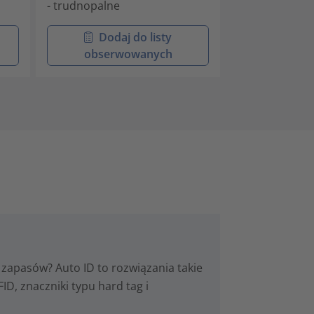
- trudnopalne
- trudnopalne
Dodaj do listy
Doda
obserwowanych
obser
zapasów? Auto ID to rozwiązania takie
ID, znaczniki typu hard tag i