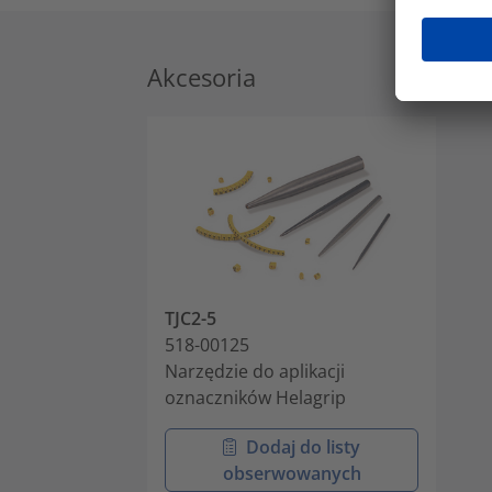
Akcesoria
TJC2-5
518-00125
Narzędzie do aplikacji
oznaczników Helagrip
Dodaj do listy
obserwowanych