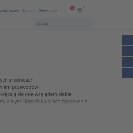
PL
0
żony rozwój
Kontakt
Newsletter
nych średnicach
zeniem przewodów
ekręcają się one względem siebie
m, białym i innych kolorach zgodnych z