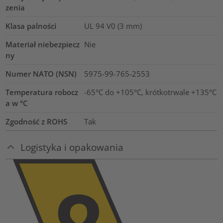
zenia
Klasa palności
UL 94 V0 (3 mm)
Materiał niebezpiecz
Nie
ny
Numer NATO (NSN)
5975-99-765-2553
Temperatura robocz
-65°C do +105°C, krótkotrwale +135°C
a w °C
Zgodność z ROHS
Tak
Logistyka i opakowania