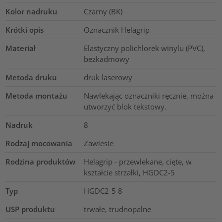
Kolor nadruku
Czarny (BK)
Krótki opis
Oznacznik Helagrip
Materiał
Elastyczny polichlorek winylu (PVC),
bezkadmowy
Metoda druku
druk laserowy
Metoda montażu
Nawlekając oznaczniki ręcznie, można
utworzyć blok tekstowy.
Nadruk
8
Rodzaj mocowania
Zawiesie
Rodzina produktów
Helagrip - przewlekane, cięte, w
kształcie strzałki, HGDC2-5
Typ
HGDC2-5 8
USP produktu
trwałe, trudnopalne