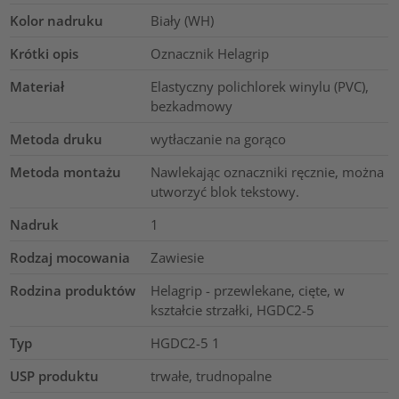
Kolor nadruku
Biały (WH)
Krótki opis
Oznacznik Helagrip
Materiał
Elastyczny polichlorek winylu (PVC),
bezkadmowy
Metoda druku
wytłaczanie na gorąco
Metoda montażu
Nawlekając oznaczniki ręcznie, można
utworzyć blok tekstowy.
Nadruk
1
Rodzaj mocowania
Zawiesie
Rodzina produktów
Helagrip - przewlekane, cięte, w
kształcie strzałki, HGDC2-5
Typ
HGDC2-5 1
USP produktu
trwałe, trudnopalne