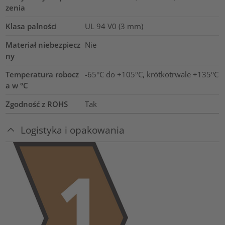
zenia
Klasa palności
UL 94 V0 (3 mm)
Materiał niebezpiecz
Nie
ny
Temperatura robocz
-65°C do +105°C, krótkotrwale +135°C
a w °C
Zgodność z ROHS
Tak
Logistyka i opakowania