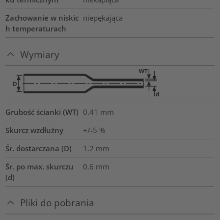
Zachowanie w niskic
niepękająca
h temperaturach
Wymiary
Grubość ścianki (WT)
0.41
mm
Skurcz wzdłużny
+/-5 %
Śr. dostarczana (D)
1.2
mm
Śr. po max. skurczu
0.6
mm
(d)
Pliki do pobrania