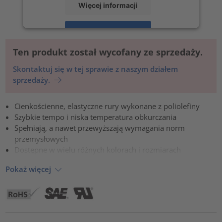
Więcej informacji
Zaakceptuj
powered by
Usercentrics Consent Management Platform
Ten produkt został wycofany ze sprzedaży.
Skontaktuj się w tej sprawie z naszym działem
sprzedaży.
Cienkościenne, elastyczne rury wykonane z poliolefiny
Szybkie tempo i niska temperatura obkurczania
Spełniają, a nawet przewyższają wymagania norm
przemysłowych
Dostępne w wielu różnych kolorach i rozmiarach
Pokaż więcej