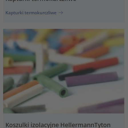
Kapturki termokurczliwe
Koszulki izolacyjne HellermannTyton