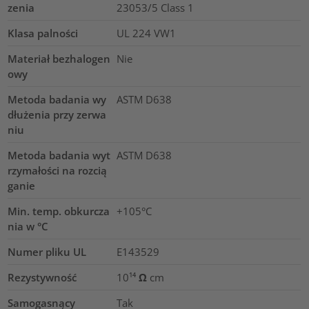
zenia
23053/5 Class 1
Klasa palności
UL 224 VW1
Materiał bezhalogen
Nie
owy
Metoda badania wy
ASTM D638
dłużenia przy zerwa
niu
Metoda badania wyt
ASTM D638
rzymałości na rozcią
ganie
Min. temp. obkurcza
+105°C
nia w °C
Numer pliku UL
E143529
Rezystywność
10¹⁴ Ω cm
Samogasnący
Tak