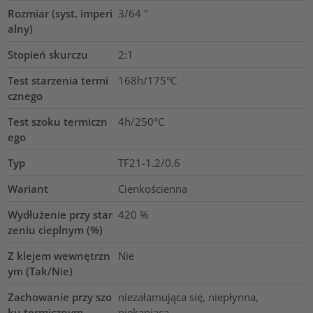
Rozmiar (syst. imperi
3/64
"
alny)
Stopień skurczu
2:1
Test starzenia termi
168h/175°C
cznego
Test szoku termiczn
4h/250°C
ego
Typ
TF21-1.2/0.6
Wariant
Cienkościenna
Wydłużenie przy star
420
%
zeniu cieplnym (%)
Z klejem wewnętrzn
Nie
ym (Tak/Nie)
Zachowanie przy szo
niezałamująca się, niepłynna,
ku termicznym
niekapiąca