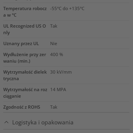
Temperatura robocz
-55°C do +135°C
a w °C
UL Recognized US O
Tak
nly
Uznany przez UL
Nie
Wydłużenie przy zer
400
%
waniu (min.)
Wytrzymałość dielek
30
kV/mm
tryczna
Wytrzymałość na roz
14
MPA
ciąganie
Zgodność z ROHS
Tak
Logistyka i opakowania