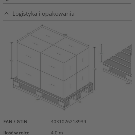
Logistyka i opakowania
EAN / GTIN
4031026218939
Ilość w rolce
4.0
m