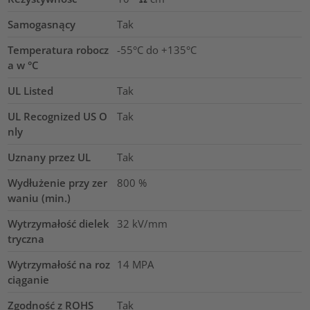
Samogasnący
Tak
Temperatura robocz
-55°C do +135°C
a w °C
UL Listed
Tak
UL Recognized US O
Tak
nly
Uznany przez UL
Tak
Wydłużenie przy zer
800
%
waniu (min.)
Wytrzymałość dielek
32
kV/mm
tryczna
Wytrzymałość na roz
14
MPA
ciąganie
Zgodność z ROHS
Tak