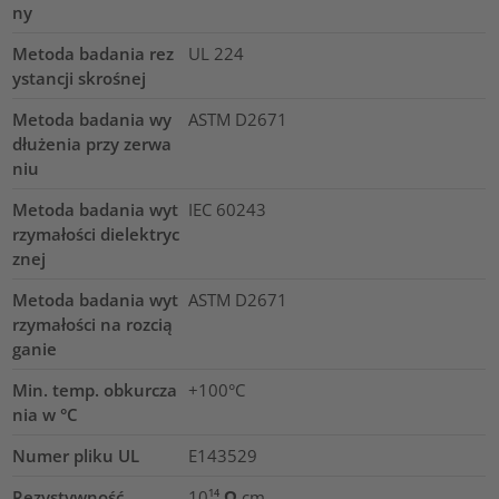
ny
Metoda badania rez
UL 224
ystancji skrośnej
Metoda badania wy
ASTM D2671
dłużenia przy zerwa
niu
Metoda badania wyt
IEC 60243
rzymałości dielektryc
znej
Metoda badania wyt
ASTM D2671
rzymałości na rozcią
ganie
Min. temp. obkurcza
+100°C
nia w °C
Numer pliku UL
E143529
Rezystywność
10¹⁴ Ω cm