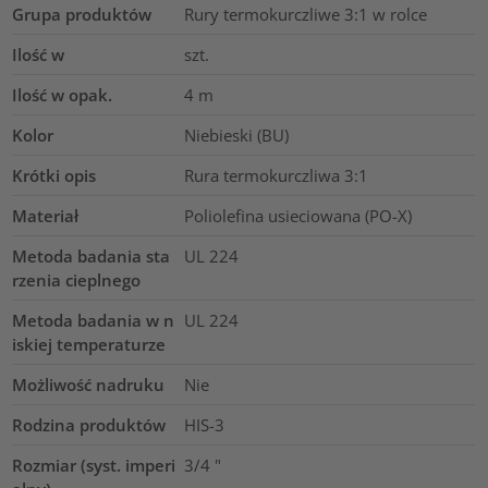
Grupa produktów
Rury termokurczliwe 3:1 w rolce
Ilość w
szt.
Ilość w opak.
4
m
Kolor
Niebieski (BU)
Krótki opis
Rura termokurczliwa 3:1
Materiał
Poliolefina usieciowana (PO-X)
Metoda badania sta
UL 224
rzenia cieplnego
Metoda badania w n
UL 224
iskiej temperaturze
Możliwość nadruku
Nie
Rodzina produktów
HIS-3
Rozmiar (syst. imperi
3/4
"