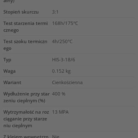
alny)
Stopień skurczu
3:1
Test starzenia termi
168h/175°C
cznego
Test szoku termiczn
4h/250°C
ego
Typ
HIS-3-18/6
Waga
0.152
kg
Wariant
Cienkościenna
Wydłużenie przy star
400
%
zeniu cieplnym (%)
Wytrzymałość na roz
13
MPA
ciąganie przy starze
niu cieplnym
Z klejem wewnętrzn
Nie