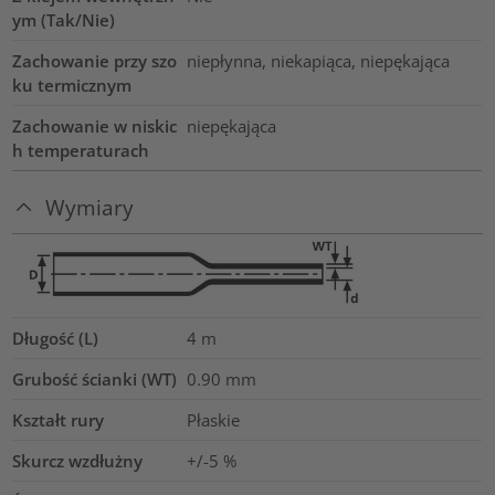
ym (Tak/Nie)
Zachowanie przy szo
niepłynna, niekapiąca, niepękająca
ku termicznym
Zachowanie w niskic
niepękająca
h temperaturach
Wymiary
Długość (L)
4
m
Grubość ścianki (WT)
0.90
mm
Kształt rury
Płaskie
Skurcz wzdłużny
+/-5 %