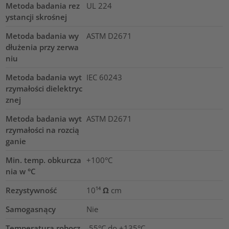
Metoda badania rez
UL 224
ystancji skrośnej
Metoda badania wy
ASTM D2671
dłużenia przy zerwa
niu
Metoda badania wyt
IEC 60243
rzymałości dielektryc
znej
Metoda badania wyt
ASTM D2671
rzymałości na rozcią
ganie
Min. temp. obkurcza
+100°C
nia w °C
Rezystywność
10¹⁴ Ω cm
Samogasnący
Nie
Temperatura robocz
-55°C do +135°C