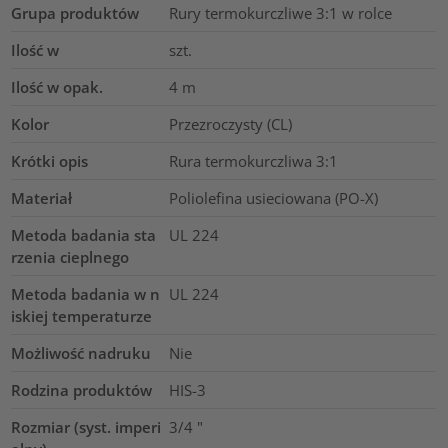
Grupa produktów
Rury termokurczliwe 3:1 w rolce
Ilość w
szt.
Ilość w opak.
4
m
Kolor
Przezroczysty (CL)
Krótki opis
Rura termokurczliwa 3:1
Materiał
Poliolefina usieciowana (PO-X)
Metoda badania sta
UL 224
rzenia cieplnego
Metoda badania w n
UL 224
iskiej temperaturze
Możliwość nadruku
Nie
Rodzina produktów
HIS-3
Rozmiar (syst. imperi
3/4
"