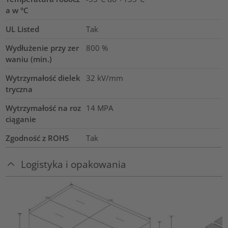
a w °C
UL Listed
Tak
Wydłużenie przy zer
800
%
waniu (min.)
Wytrzymałość dielek
32
kV/mm
tryczna
Wytrzymałość na roz
14
MPA
ciąganie
Zgodność z ROHS
Tak
Logistyka i opakowania