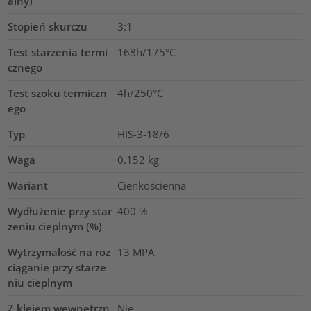
alny)
Stopień skurczu
3:1
Test starzenia termi
168h/175°C
cznego
Test szoku termiczn
4h/250°C
ego
Typ
HIS-3-18/6
Waga
0.152
kg
Wariant
Cienkościenna
Wydłużenie przy star
400
%
zeniu cieplnym (%)
Wytrzymałość na roz
13
MPA
ciąganie przy starze
niu cieplnym
Z klejem wewnętrzn
Nie