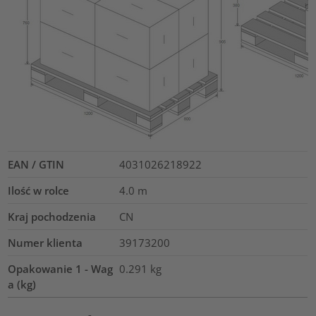
EAN / GTIN
4031026218922
Ilość w rolce
4.0
m
Kraj pochodzenia
CN
Numer klienta
39173200
Opakowanie 1 - Wag
0.291
kg
a (kg)