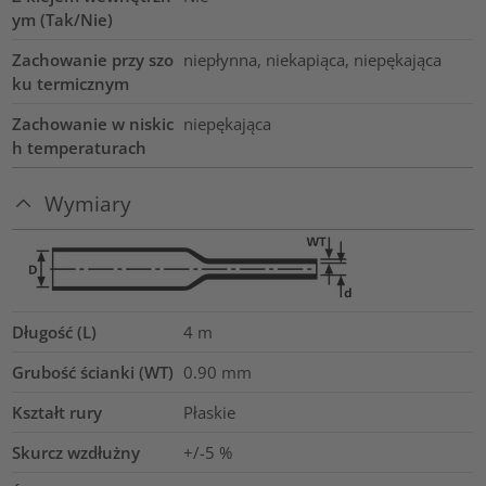
ym (Tak/Nie)
Zachowanie przy szo
niepłynna, niekapiąca, niepękająca
ku termicznym
Zachowanie w niskic
niepękająca
h temperaturach
Wymiary
Długość (L)
4
m
Grubość ścianki (WT)
0.90
mm
Kształt rury
Płaskie
Skurcz wzdłużny
+/-5 %