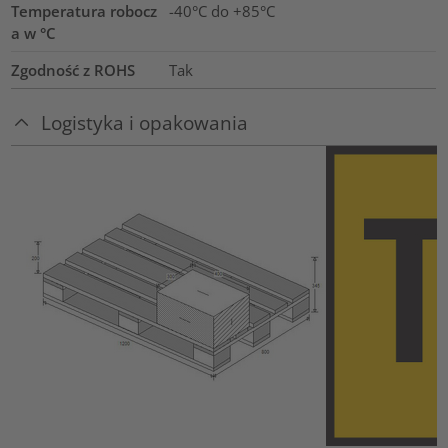
Temperatura robocz
-40°C do +85°C
a w °C
Zgodność z ROHS
Tak
Logistyka i opakowania