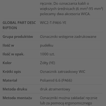
ręcznie. Do oznaczania kabli o
większych średnicach (6 mm²-95 mm²)
polecamy dwa akcesoria WICA.
GLOBAL PART DESC
WIC2-T-PA66-YE
RIPTION
Grupa produktów
Oznaczniki wstępnie zadrukowane
Ilość w
pudełku
Ilość w opak.
1000
szt.
Kolor
Żółty (YE)
Krótki opis
Oznacznik zatrzaskowy WIC
Materiał
Poliamid 6.6 (PA66)
Metoda druku
druk atramentowy
Metoda montażu
Oznaczniki można zakładać ręcznie
lub za pomocą ergonomicznego