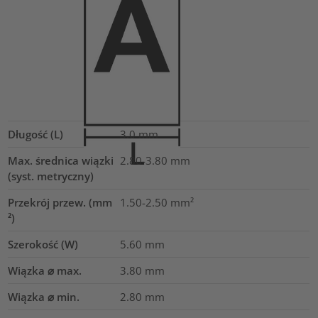
Długość (L)
3.0
mm
Max. średnica wiązki
2.80-3.80
mm
(syst. metryczny)
Przekrój przew. (mm
1.50-2.50
mm²
²)
Szerokość (W)
5.60
mm
Wiązka ⌀ max.
3.80
mm
Wiązka ⌀ min.
2.80
mm