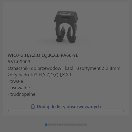
WIC0-G,H,Y,Z,O,Q,J,K,X,L-PA66-YE
561-00003
Oznaczniki do przewodów i kabli -asortyment 2-2.8mm
żółty nadruk G,H,Y,Z,O,Q,J,K,X,L
- trwałe
- usuwalne
- trudnopalne
Dodaj do listy obserwowanych