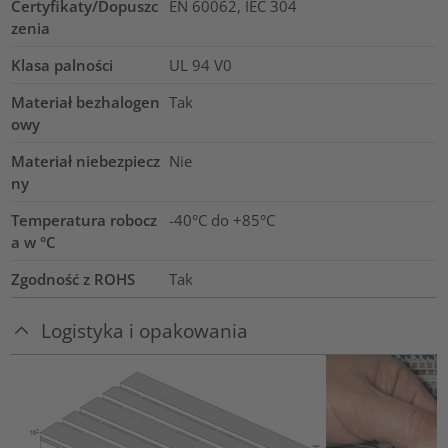
Certyfikaty/Dopuszc
EN 60062, IEC 304
zenia
Klasa palności
UL 94 V0
Materiał bezhalogen
Tak
owy
Materiał niebezpiecz
Nie
ny
Temperatura robocz
-40°C do +85°C
a w °C
Zgodność z ROHS
Tak
Logistyka i opakowania