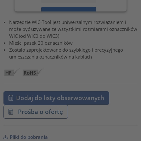
Zaakceptuj
Narzędzie WIC-Tool jest uniwersalnym rozwiązaniem i
powered by
Usercentrics Consent Management Platform
może być używane ze wszystkimi rozmiarami oznaczników
WIC (od WIC0 do WIC3)
Mieści pasek 20 oznaczników
Zostało zaprojektowane do szybkiego i precyzyjnego
umieszczania oznaczników na kablach
Dodaj do listy obserwowanych
Prośba o ofertę
Pliki do pobrania