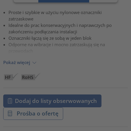
Zaakceptuj
Proste i szybkie w użyciu nylonowe oznaczniki
powered by
Usercentrics Consent Management Platform
zatrzaskowe
Idealne do prac konserwacyjnych i naprawczych po
zakończeniu podłączania instalacji
Oznaczniki łączą się ze sobą w jeden blok
Odporne na wibracje i mocno zatrzaskują się na
przewodach
Pokaż więcej
Dodaj do listy obserwowanych
Prośba o ofertę