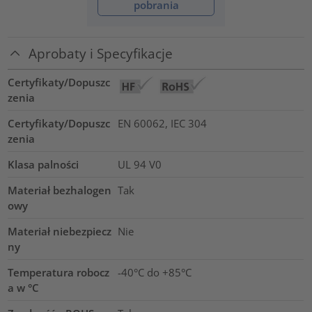
pobrania
Aprobaty i Specyfikacje
Certyfikaty/Dopuszc
zenia
Certyfikaty/Dopuszc
EN 60062, IEC 304
zenia
Klasa palności
UL 94 V0
Materiał bezhalogen
Tak
owy
Materiał niebezpiecz
Nie
ny
Temperatura robocz
-40°C do +85°C
a w °C