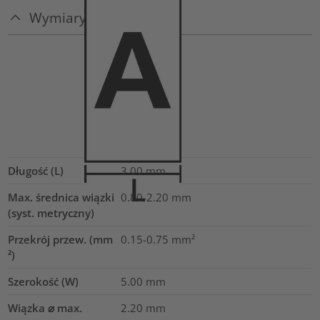
Wymiary
Długość (L)
3.00
mm
Max. średnica wiązki
0.80-2.20
mm
(syst. metryczny)
Przekrój przew. (mm
0.15-0.75
mm²
²)
Szerokość (W)
5.00
mm
Wiązka ⌀ max.
2.20
mm