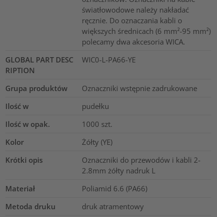
światłowodowe należy nakładać
ręcznie. Do oznaczania kabli o
większych średnicach (6 mm²-95 mm²)
polecamy dwa akcesoria WICA.
GLOBAL PART DESC
WIC0-L-PA66-YE
RIPTION
Grupa produktów
Oznaczniki wstępnie zadrukowane
Ilość w
pudełku
Ilość w opak.
1000
szt.
Kolor
Żółty (YE)
Krótki opis
Oznaczniki do przewodów i kabli 2-
2.8mm żółty nadruk L
Materiał
Poliamid 6.6 (PA66)
Metoda druku
druk atramentowy