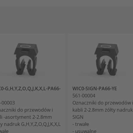
0-G,H,Y,Z,O,Q,J,K,X,L-PA66-
WIC0-SIGN-PA66-YE
561-00004
-00003
Oznaczniki do przewodów 
aczniki do przewodów i
kabli 2-2.8mm żółty nadruk
li -asortyment 2-2.8mm
SIGN
ty nadruk G,H,Y,Z,O,Q,J,K,X,L
- trwałe
rwałe
- usuwalne