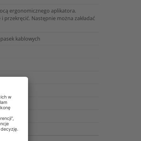
mocą ergonomicznego aplikatora.
 i przekręcić. Następnie można zakładać
pasek kablowych