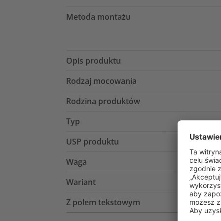
Metoda montażu
Opis produktu
Rodzaj mocowania
Rodzina produktów
Typ
USP produktu
Waga
Wariant
Z polem tekstowym