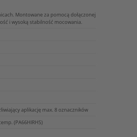
dnicach. Montowane za pomocą dołączonej
ność i wysoką stabilność mocowania.
iwiający aplikację max. 8 oznaczników
 temp. (PA66HIRHS)