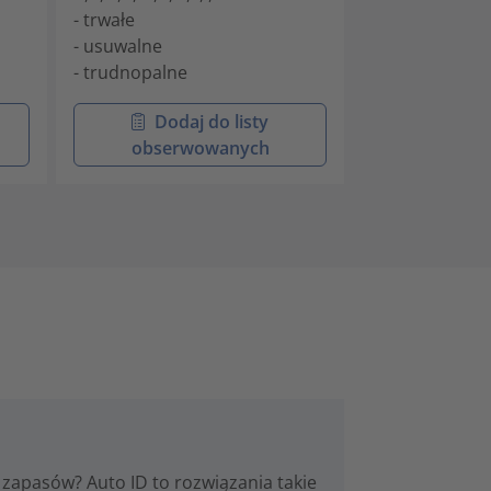
- trwałe
- usuwalne
- trudnopalne
Dodaj do listy
Doda
obserwowanych
obser
zapasów? Auto ID to rozwiązania takie