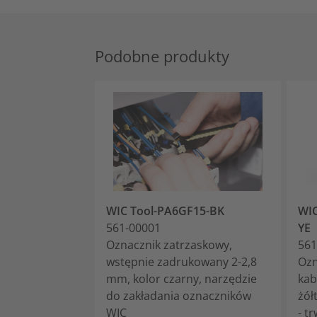
Podobne produkty
WIC Tool-PA6GF15-BK
WIC
561-00001
YE
Oznacznik zatrzaskowy,
561
wstępnie zadrukowany 2-2,8
Ozn
mm, kolor czarny, narzędzie
kab
do zakładania oznaczników
żół
WIC
- t