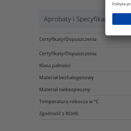
Aprobaty i Specyfikacje
Lo
Certyfikaty/Dopuszczenia
Certyfikaty/Dopuszczenia
Klasa palności
Materiał bezhalogenowy
Materiał niebezpieczny
Temperatura robocza w °C
Zgodność z ROHS