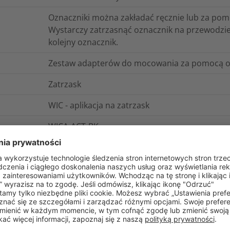
Oznaczniki można zakładać ręcznie lub za po
Wystarczy zatrzasnąć oznacznik na przewodzie
kolejny oznacznik.
Zestaw adapterów do mocowania za pomocą o
Zatrzask
WIC - aplikacja na zatrzask
WICA-ACT-BK
trudnopalne
0.130197
kg
Inne
Nie