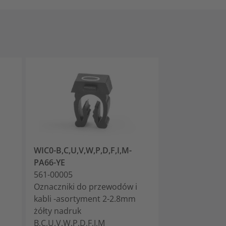
WIC0-B,C,U,V,W,P,D,F,I,M-
WIC0-A-PA66-
PA66-YE
561-00014
i
561-00005
Oznaczniki do
Oznaczniki do przewodów i
kabli 2-2.8mm 
kabli -asortyment 2-2.8mm
- trwałe
żółty nadruk
- usuwalne
B,C,U,V,W,P,D,F,I,M
- trudnopalne