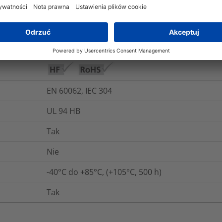
gistyka i opakowania
Więcej informacji
EN 60062, IEC 304
UL 94 HB
Tak
Nie
-40°C do +85°C, (+105°C, 500 h)
Tak