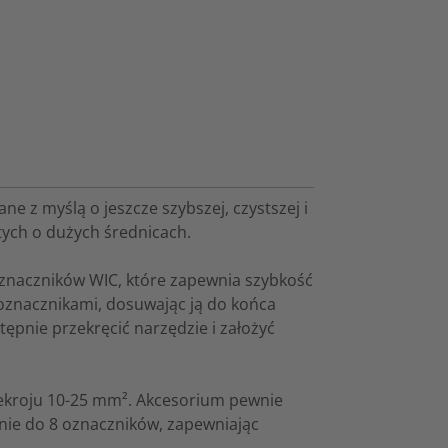
e z myślą o jeszcze szybszej, czystszej i
 tych o dużych średnicach.
 oznaczników WIC, które zapewnia szybkość
 oznacznikami, dosuwając ją do końca
ępnie przekręcić narzędzie i założyć
zekroju 10-25 mm². Akcesorium pewnie
nie do 8 oznaczników, zapewniając