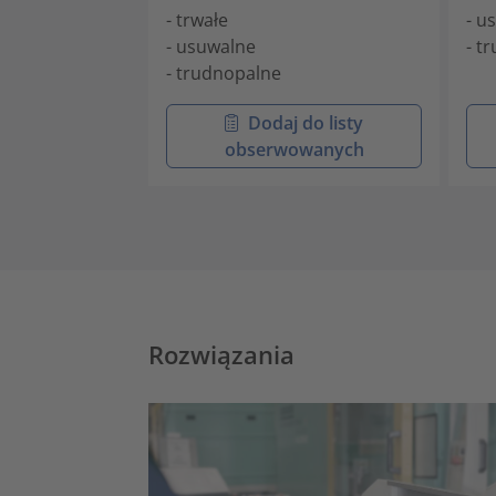
- trwałe
- u
- usuwalne
- t
- trudnopalne
Dodaj do listy
obserwowanych
Rozwiązania