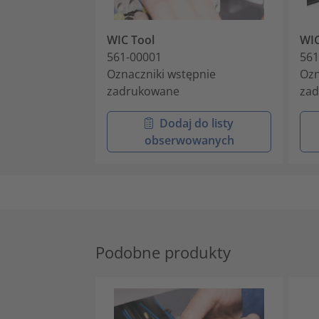
WIC Tool
WI
561-00001
561
Oznaczniki wstępnie
Ozn
zadrukowane
za
Dodaj do listy
obserwowanych
Podobne produkty