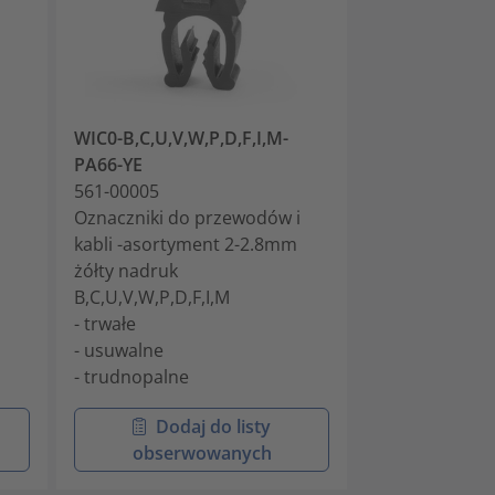
WIC0-B,C,U,V,W,P,D,F,I,M-
WIC0-A-PA66-
PA66-YE
561-00014
i
561-00005
Oznaczniki do
Oznaczniki do przewodów i
kabli 2-2.8mm 
kabli -asortyment 2-2.8mm
- trwałe
żółty nadruk
- usuwalne
B,C,U,V,W,P,D,F,I,M
- trudnopalne
- trwałe
- usuwalne
- trudnopalne
Dodaj do listy
Doda
obserwowanych
obser