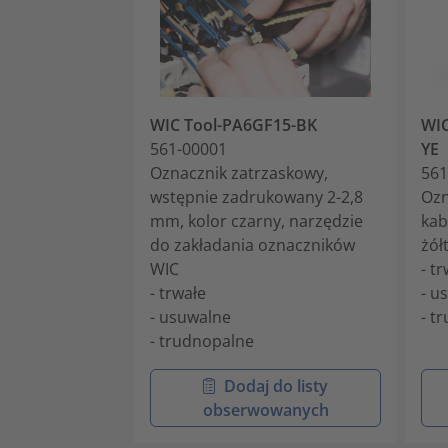
WIC Tool-PA6GF15-BK
WIC
561-00001
YE
Oznacznik zatrzaskowy,
561
wstępnie zadrukowany 2-2,8
Ozn
mm, kolor czarny, narzędzie
kab
do zakładania oznaczników
żół
WIC
- t
- trwałe
- u
- usuwalne
- t
- trudnopalne
Dodaj do listy
obserwowanych