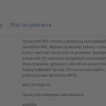
y
Pliki do pobrania
Oznaczniki WIC można z łatwością zatrzaskiwać
narzędzia WIC. Wystarczy wsunąć taśmę z ozna
końca i wcisnąć oznacznik na przewód. Następni
oznacznik. Po założeniu wszystkich oznacznikó
służą trzpienie i gniazda z obu stron oznaczn
należy nakładać ręcznie. Do oznaczania kabli 
polecamy dwa akcesoria WICA.
WIC2-P-PA66-YE
Oznaczniki wstępnie zadrukowane
pudełku