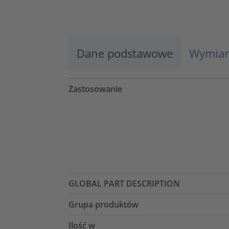
Więcej informacji
Zaakceptuj
Dane podstawowe
Wymiar
powered by
Usercentrics Consent
Management Platform
Zastosowanie
GLOBAL PART DESCRIPTION
Grupa produktów
Ilość w