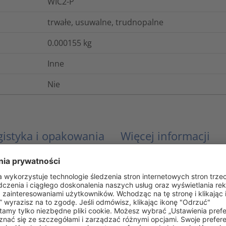
WIC2-P
trwałe, usuwalne, trudnopalne
0.000155
kg
Inne
Nie
gistyka i opakowania
Więcej informacji
EN 60062, IEC 304
UL 94 V0