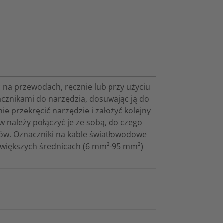
 na przewodach, ręcznie lub przy użyciu
cznikami do narzędzia, dosuwając ją do
e przekręcić narzędzie i założyć kolejny
w należy połączyć je ze sobą, do czego
ików. Oznaczniki na kable światłowodowe
o większych średnicach (6 mm²-95 mm²)