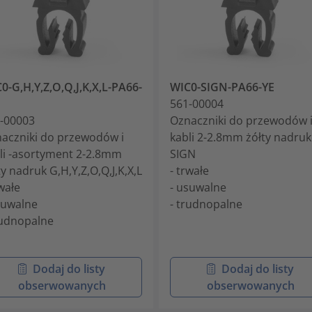
0-G,H,Y,Z,O,Q,J,K,X,L-PA66-
WIC0-SIGN-PA66-YE
561-00004
-00003
Oznaczniki do przewodów 
aczniki do przewodów i
kabli 2-2.8mm żółty nadruk
li -asortyment 2-2.8mm
SIGN
ty nadruk G,H,Y,Z,O,Q,J,K,X,L
- trwałe
rwałe
- usuwalne
suwalne
- trudnopalne
rudnopalne
Dodaj do listy
Dodaj do listy
obserwowanych
obserwowanych