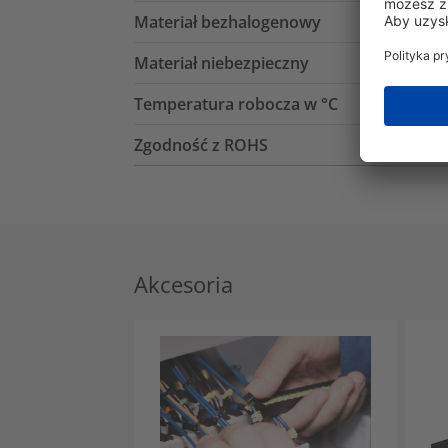
Materiał bezhalogenowy
Materiał niebezpieczny
Temperatura robocza w °C
Zgodność z ROHS
Akcesoria