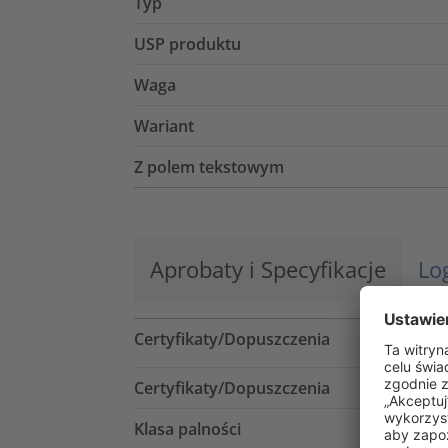
Typ
USP produktu
Waga
Wariant
Z polem tekstowym
Aprobaty i Specyfikacje
Lo
Certyfikaty/Dopuszczenia
Certyfikaty/Dopuszczenia
Klasa palności