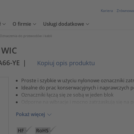
Kariera
Zrównowa
ł
O firmie
Usługi dodatkowe
Oznaczenia do przewodów i kabli
 WIC
A66-YE
|
Kopiuj opis produktu
Proste i szybkie w użyciu nylonowe oznaczniki za
Idealne do prac konserwacyjnych i naprawczych po
Oznaczniki łączą się ze sobą w jeden blok
Odporne na wibracje i mocno zatrzaskują się na
Pokaż więcej